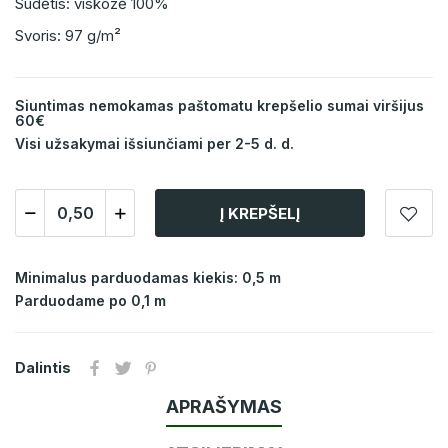
Sudėtis: viskozė 100%
Svoris: 97 g/m²
Siuntimas nemokamas paštomatu krepšelio sumai viršijus
60€
Visi užsakymai išsiunčiami per 2-5 d. d.
Į KREPŠELĮ
Minimalus parduodamas kiekis: 0,5 m
Parduodame po 0,1 m
Dalintis
APRAŠYMAS