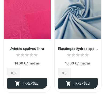
Avietės spalvos likra
Elastingas žydros spalvos atlasas su viskozė...
14,00 €
/ metras
16,00 €
/ metras


Į KREPŠELĮ
Į KREPŠELĮ