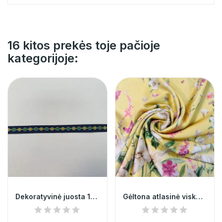
16 kitos prekės toje pačioje
kategorijoje:
Dekoratyvinė juosta 1cm 001998
Gėltona atlasinė viskozė 008547