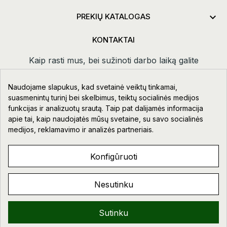

PREKIŲ KATALOGAS
KONTAKTAI
Kaip rasti mus, bei sužinoti darbo laiką galite
paspaudus
kontaktai.
Naudojame slapukus, kad svetainė veiktų tinkamai,
Taikos pr. 111-109, Klaipėda
suasmenintų turinį bei skelbimus, teiktų socialinės medijos
funkcijas ir analizuotų srautą. Taip pat dalijamės informacija
+370 678 02418
apie tai, kaip naudojatės mūsų svetaine, su savo socialinės
info@aupre.lt
medijos, reklamavimo ir analizės partneriais.
Facebook
Konfigūruoti
Nesutinku
AUPRE.LT © 2023 - 2026. VISOS TEISĖS SAUGOMOS.
Sveiki!
Sutinku