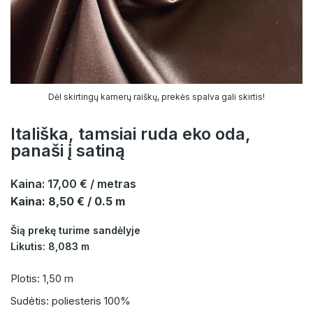
Dėl skirtingų kamerų raiškų, prekės spalva gali skirtis!
Itališka, tamsiai ruda eko oda,
panaši į satiną
Kaina:
17,00 €
/ metras
Kaina: 8,50 € / 0.5 m
Šią prekę turime sandėlyje
Likutis: 8,083 m
Plotis: 1,50 m
Sudėtis: poliesteris 100%