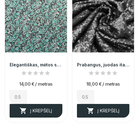
Elegantiškas, mėtos spalvos, gėlėtas šifonas
Prabangus, juodas itališkas audinys su...
14,00 €
/ metras
18,00 €
/ metras


Į KREPŠELĮ
Į KREPŠELĮ