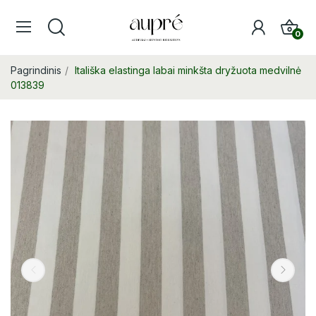
0
Pagrindinis
Itališka elastinga labai minkšta dryžuota medvilnė
013839