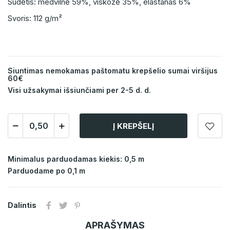
Sudėtis: medvilnė 59%, viskozė 35%, elastanas 6%
Svoris: 112 g/m²
Siuntimas nemokamas paštomatu krepšelio sumai viršijus
60€
Visi užsakymai išsiunčiami per 2-5 d. d.
Į KREPŠELĮ
Minimalus parduodamas kiekis: 0,5 m
Parduodame po 0,1 m
Dalintis
APRAŠYMAS