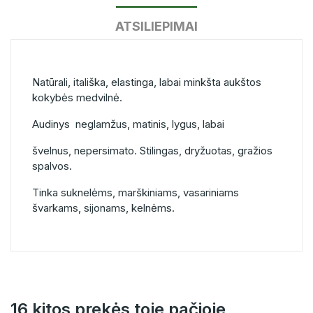
ATSILIEPIMAI
Natūrali, itališka, elastinga, labai minkšta aukštos
kokybės medvilnė.
Audinys neglamžus, matinis, lygus, labai
švelnus, nepersimato. Stilingas, dryžuotas, gražios
spalvos.
Tinka suknelėms, marškiniams, vasariniams
švarkams, sijonams, kelnėms.
16 kitos prekės toje pačioje