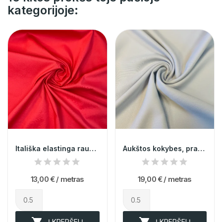
kategorijoje:
Itališka elastinga raudona medvilnė
Aukštos kokybes, prabangus, pilkai žydras...
13,00 €
/ metras
19,00 €
/ metras


Į KREPŠELĮ
Į KREPŠELĮ