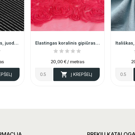
Itališkas, elegantiškas, juodas minkštas...
Elastingas koralinis gipiūras su rožėmis
as
20,00 €
/ metras
2

EPŠELĮ
Į KREPŠELĮ
RMACIJA
PREKIŲ KATALOG