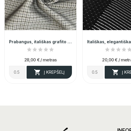
Prabangus, itališkas grafito spalvos žakardas
28,00 €
/ metras
20,00 €
/ metr


Į KREPŠELĮ
Į KR
INFO