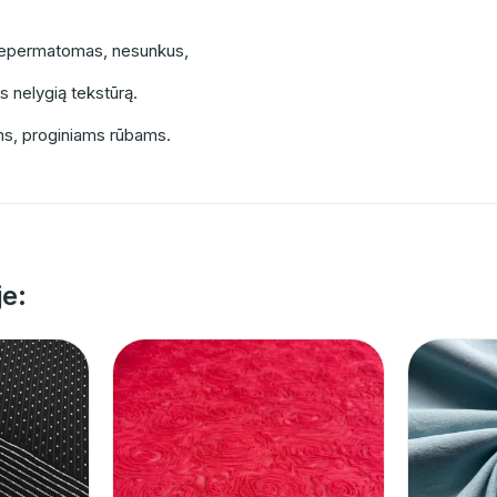
 nepermatomas, nesunkus,
s nelygią tekstūrą.
ms, proginiams rūbams.
je: