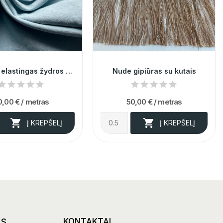
Itališkas, elastingas žydros spalvos džinsas
Nude gipiūras su kutais
0,00 €
/ metras
50,00 €
/ metras


Į KREPŠELĮ
Į KREPŠELĮ
AS
KONTAKTAI