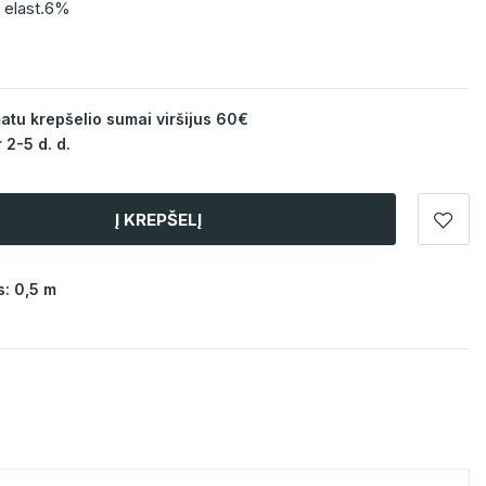
 elast.6%
u krepšelio sumai viršijus 60€
 2-5 d. d.
Į KREPŠELĮ
: 0,5 m