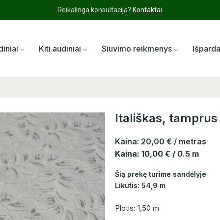
Reikalinga konsultacija?
Kontaktai
diniai
Kiti audiniai
Siuvimo reikmenys
Išpard
Itališkas, tampru
Kaina:
20,00 €
/ metras
Kaina: 10,00 € / 0.5 m
Šią prekę turime sandėlyje
Likutis: 54,9 m
Plotis: 1,50 m