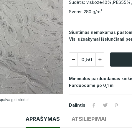
Sudėtis: viskoze40%,PES55%,
Svoris: 280 g/m²
Siuntimas nemokamas paštomat
Visi užsakymai išsiunčiami per
Minimalus parduodamas kiekis
Parduodame po 0,1 m
alva gali skirtis!
Dalintis
APRAŠYMAS
ATSILIEPIMAI