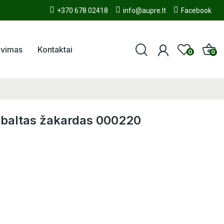
+370 678 02418
info@aupre.lt
Facebook
avimas
Kontaktai
0
0
s baltas žakardas 000220