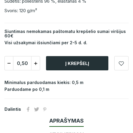
Sudėtis: poliesteris 96 %, elastanas 4 %
Svoris: 120 g/m²
Siuntimas nemokamas paštomatu krepšelio sumai viršijus
60€
Visi užsakymai išsiunčiami per 2-5 d. d.
Į KREPŠELĮ
Minimalus parduodamas kiekis: 0,5 m
Parduodame po 0,1 m
Dalintis
APRAŠYMAS