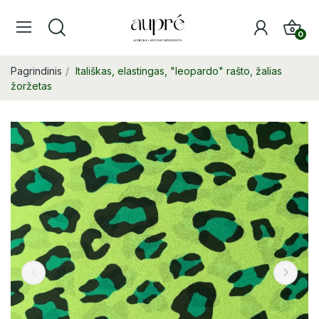
0
Pagrindinis
Itališkas, elastingas, "leopardo" rašto, žalias
žoržetas