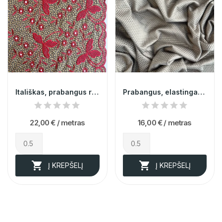
Itališkas, prabangus rudas siuvinėtas batistas...
Prabangus, elastingas, šviesiai rudos spalvos...
22,00 €
/ metras
16,00 €
/ metras


Į KREPŠELĮ
Į KREPŠELĮ