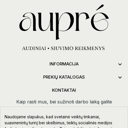

INFORMACIJA

PREKIŲ KATALOGAS
KONTAKTAI
Kaip rasti mus, bei sužinoti darbo laiką galite
paspaudus
kontaktai.
Naudojame slapukus, kad svetainė veiktų tinkamai,
Taikos pr. 111-109, Klaipėda
suasmenintų turinį bei skelbimus, teiktų socialinės medijos