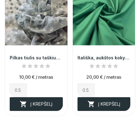
Pilkas tiulis su taškiukais 012765
Itališka, aukštos kokybės žalia medvilnė su...
10,00 €
/ metras
20,00 €
/ metras


Į KREPŠELĮ
Į KREPŠELĮ