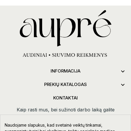

INFORMACIJA

PREKIŲ KATALOGAS
KONTAKTAI
Kaip rasti mus, bei sužinoti darbo laiką galite
paspaudus
kontaktai.
Naudojame slapukus, kad svetainė veiktų tinkamai,
Taikos pr. 111-109, Klaipėda