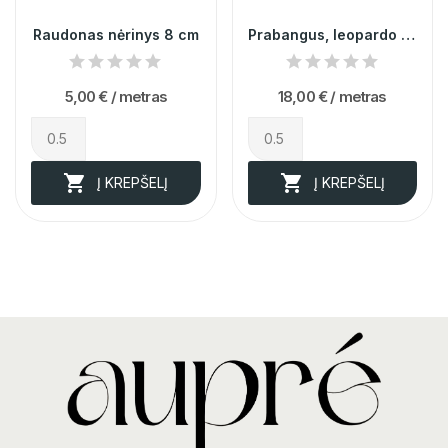
Raudonas nėrinys 8 cm
Prabangus, leopardo rašto plonas žoržetas 013000
5,00 €
/ metras
18,00 €
/ metras


Į KREPŠELĮ
Į KREPŠELĮ