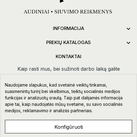

INFORMACIJA

PREKIŲ KATALOGAS
KONTAKTAI
Kaip rasti mus, bei sužinoti darbo laiką galite
paspaudus
kontaktai.
Naudojame slapukus, kad svetainė veiktų tinkamai,
Taikos pr. 111-109, Klaipėda
suasmenintų turinį bei skelbimus, teiktų socialinės medijos
funkcijas ir analizuotų srautą. Taip pat dalijamės informacija
+370 678 02418
apie tai, kaip naudojatės mūsų svetaine, su savo socialinės
info@aupre.lt
medijos, reklamavimo ir analizės partneriais.
Facebook
Konfigūruoti