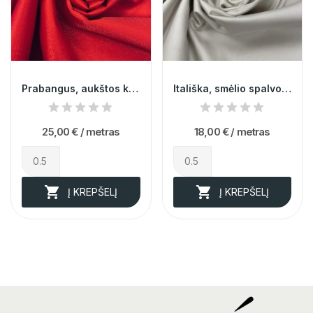
Prabangus, aukštos kokybes juodas blizgus...
Itališka, smėlio spalvos medvilnė su elastanu...
25,00 €
/ metras
18,00 €
/ metras


Į KREPŠELĮ
Į KREPŠELĮ