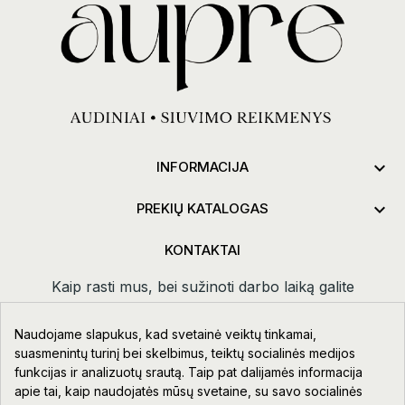

INFORMACIJA

PREKIŲ KATALOGAS
KONTAKTAI
Kaip rasti mus, bei sužinoti darbo laiką galite
paspaudus
kontaktai.
Naudojame slapukus, kad svetainė veiktų tinkamai,
Taikos pr. 111-109, Klaipėda
suasmenintų turinį bei skelbimus, teiktų socialinės medijos
funkcijas ir analizuotų srautą. Taip pat dalijamės informacija
+370 678 02418
apie tai, kaip naudojatės mūsų svetaine, su savo socialinės