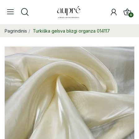
0
Pagrindinis
Turkiška gelsva blizgi organza 014117