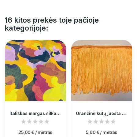
16 kitos prekės toje pačioje
kategorijoje:
Itališkas margas šilkas (likutis 2,4m)
Oranžinė kutų juosta 15cm 001843
25,00 €
/ metras
5,60 €
/ metras