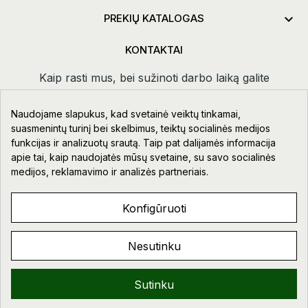

PREKIŲ KATALOGAS
KONTAKTAI
Kaip rasti mus, bei sužinoti darbo laiką galite
paspaudus
kontaktai.
Naudojame slapukus, kad svetainė veiktų tinkamai,
Taikos pr. 111-109, Klaipėda
suasmenintų turinį bei skelbimus, teiktų socialinės medijos
funkcijas ir analizuotų srautą. Taip pat dalijamės informacija
+370 678 02418
apie tai, kaip naudojatės mūsų svetaine, su savo socialinės
info@aupre.lt
medijos, reklamavimo ir analizės partneriais.
Facebook
Konfigūruoti
Nesutinku
AUPRE.LT © 2023 - 2026. VISOS TEISĖS SAUGOMOS.
Sveiki!
Sutinku
0
0