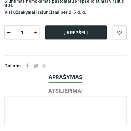
Siuntimas nemokamas paštomatu krepšelio sumai viršijus
60€
Visi užsakymai išsiunčiami per 2-5 d. d.
Į KREPŠELĮ
Dalintis
APRAŠYMAS
ATSILIEPIMAI