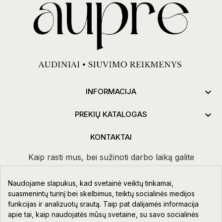

INFORMACIJA

PREKIŲ KATALOGAS
KONTAKTAI
Kaip rasti mus, bei sužinoti darbo laiką galite
paspaudus
kontaktai.
Naudojame slapukus, kad svetainė veiktų tinkamai,
Taikos pr. 111-109, Klaipėda
suasmenintų turinį bei skelbimus, teiktų socialinės medijos
funkcijas ir analizuotų srautą. Taip pat dalijamės informacija
+370 678 02418
apie tai, kaip naudojatės mūsų svetaine, su savo socialinės