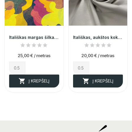
Itališkas margas šilkas (likutis 2,4m)
Itališkas, aukštos kokybės, viskozinis...
25,00 €
/ metras
20,00 €
/ metras


Į KREPŠELĮ
Į KREPŠELĮ