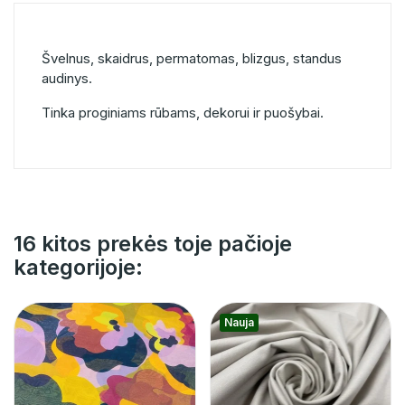
Švelnus, skaidrus, permatomas, blizgus, standus
audinys.
Tinka proginiams rūbams, dekorui ir puošybai.
16 kitos prekės toje pačioje
kategorijoje:
Nauja