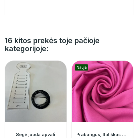
16 kitos prekės toje pačioje
kategorijoje:
Nauja
Segė juoda apvali
Prabangus, Itališkas atlasas 014671