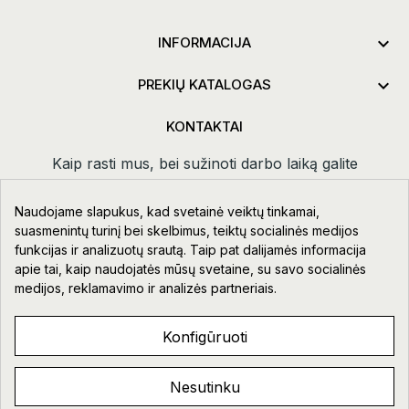

INFORMACIJA

PREKIŲ KATALOGAS
KONTAKTAI
Kaip rasti mus, bei sužinoti darbo laiką galite
paspaudus
kontaktai.
Naudojame slapukus, kad svetainė veiktų tinkamai,
Taikos pr. 111-109, Klaipėda
suasmenintų turinį bei skelbimus, teiktų socialinės medijos
funkcijas ir analizuotų srautą. Taip pat dalijamės informacija
+370 678 02418
apie tai, kaip naudojatės mūsų svetaine, su savo socialinės
info@aupre.lt
medijos, reklamavimo ir analizės partneriais.
Facebook
Konfigūruoti
Nesutinku
AUPRE.LT © 2023 - 2026. VISOS TEISĖS SAUGOMOS.