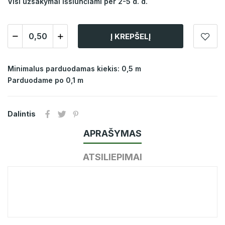
Visi užsakymai išsiunčiami per 2-5 d. d.
Į KREPŠELĮ
Minimalus parduodamas kiekis: 0,5 m
Parduodame po 0,1 m
Dalintis
APRAŠYMAS
ATSILIEPIMAI