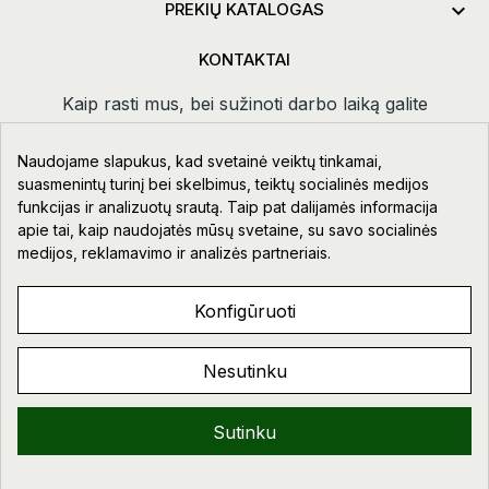

PREKIŲ KATALOGAS
KONTAKTAI
Kaip rasti mus, bei sužinoti darbo laiką galite
paspaudus
kontaktai.
Naudojame slapukus, kad svetainė veiktų tinkamai,
Taikos pr. 111-109, Klaipėda
suasmenintų turinį bei skelbimus, teiktų socialinės medijos
funkcijas ir analizuotų srautą. Taip pat dalijamės informacija
+370 678 02418
apie tai, kaip naudojatės mūsų svetaine, su savo socialinės
info@aupre.lt
medijos, reklamavimo ir analizės partneriais.
Facebook
Konfigūruoti
Nesutinku
AUPRE.LT © 2023 - 2026. VISOS TEISĖS SAUGOMOS.
Sveiki!
Sutinku
0
0