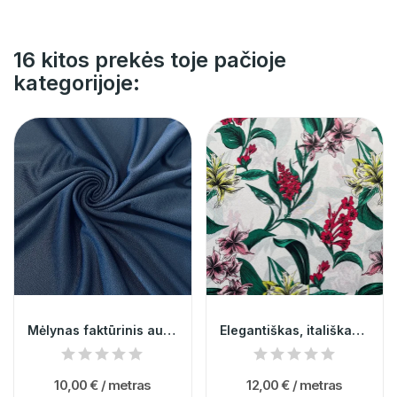
16 kitos prekės toje pačioje
kategorijoje:
Mėlynas faktūrinis audinys "Pika" 000236
Elegantiškas, itališkas, baltas gėlėtas žoržetas
10,00 €
/ metras
12,00 €
/ metras