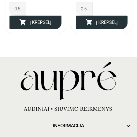


Į KREPŠELĮ
Į KREPŠELĮ

INFORMACIJA