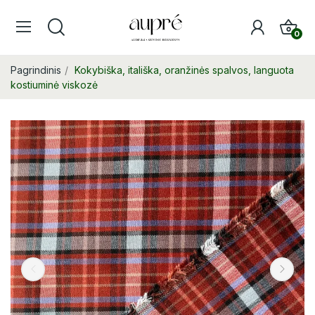
0
Pagrindinis
Kokybiška, itališka, oranžinės spalvos, languota
kostiuminė viskozė