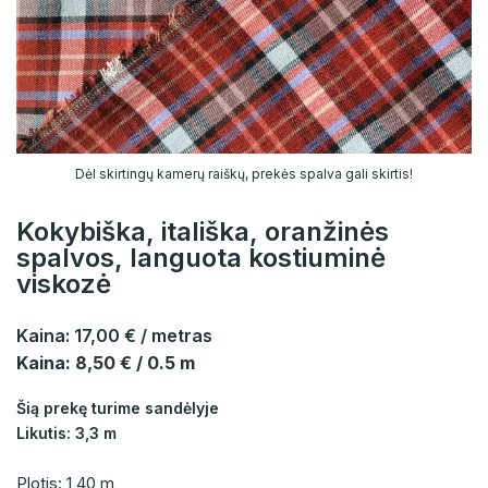
Dėl skirtingų kamerų raiškų, prekės spalva gali skirtis!
Kokybiška, itališka, oranžinės
spalvos, languota kostiuminė
viskozė
Kaina:
17,00 €
/ metras
Kaina: 8,50 € / 0.5 m
Šią prekę turime sandėlyje
Likutis: 3,3 m
Plotis: 1,40 m