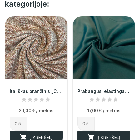
kategorijoje:
Itališkas oranžinis „Chanel” tipo audinys
Prabangus, elastingas žalios spalvos atlasas...
20,00 €
/ metras
17,00 €
/ metras


Į KREPŠELĮ
Į KREPŠELĮ