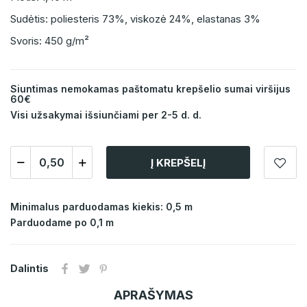
Sudėtis: poliesteris 73%, viskozė 24%, elastanas 3%
Svoris: 450 g/m²
Siuntimas nemokamas paštomatu krepšelio sumai viršijus
60€
Visi užsakymai išsiunčiami per 2-5 d. d.
Į KREPŠELĮ
Minimalus parduodamas kiekis: 0,5 m
Parduodame po 0,1 m
Dalintis
APRAŠYMAS