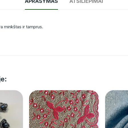
APRAŠYMAS
ATSILIEPIMAI
yra minkštas ir tamprus.
je: