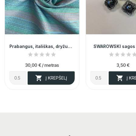
Prabangus, itališkas, dryžuotas, taftos...
SWAROWSKI sagos
30,00 €
/ metras
3,50 €


Į KREPŠELĮ
Į KR