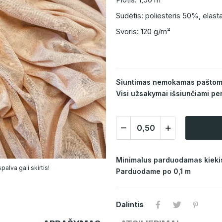
Sudėtis: poliesteris 50%, elas
Svoris: 120 g/m²
Siuntimas nemokamas paštomat
Visi užsakymai išsiunčiami per
Minimalus parduodamas kiekis
alva gali skirtis!
Parduodame po 0,1 m
Dalintis