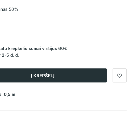
tanas 50%
u krepšelio sumai viršijus 60€
 2-5 d. d.
Į KREPŠELĮ
: 0,5 m