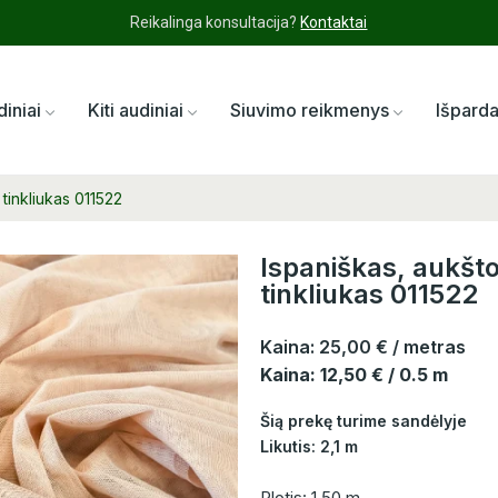
Reikalinga konsultacija?
Kontaktai
diniai
Kiti audiniai
Siuvimo reikmenys
Išpard
tinkliukas 011522
Ispaniškas, aukšto
tinkliukas 011522
Kaina:
25,00 €
/ metras
Kaina: 12,50 € / 0.5 m
Šią prekę turime sandėlyje
Likutis: 2,1 m
Plotis: 1,50 m