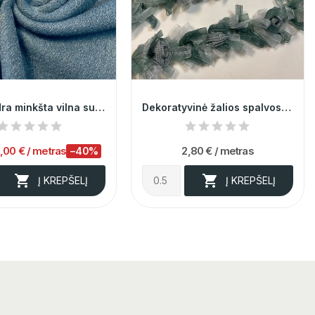
Pilkai žydra minkšta vilna su elastanu 012973
Dekoratyvinė žalios spalvos juostelė 002575
5,00 €
/ metras
2,80 €
/ metras
−40%


Į KREPŠELĮ
Į KREPŠELĮ