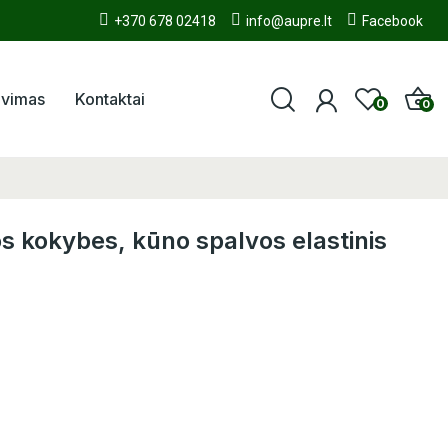
+370 678 02418
info@aupre.lt
Facebook
avimas
Kontaktai
0
0
s kokybes, kūno spalvos elastinis