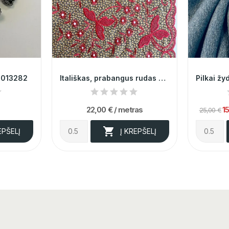
 013282
Itališkas, prabangus rudas siuvinėtas batistas...
22,00 €
/ metras
1
25,00 €

EPŠELĮ
Į KREPŠELĮ