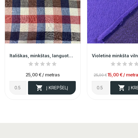
Itališkas, minkštas, languotas margas linas 012444
25,00 €
/ metras
15,00 €
/ metr
25,00 €


Į KREPŠELĮ
Į KR