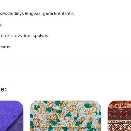
ozė. Audinys lengvas, gerai krentantis,
į.
ba žaliai žydros spalvos.
onams.
je: