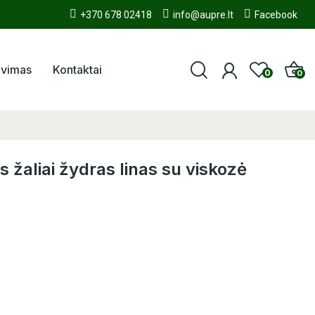
+370 678 02418
info@aupre.lt
Facebook
avimas
Kontaktai
0
0
s žaliai žydras linas su viskozė