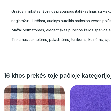
Gražus, minkštas, švelnus prabangus itališkas linas su visk
neglamžus. Liečiant, audinys suteikia malonios vėsos pojūt
Mažai permatomas, elegantiškas purvinos žalios spalvos ar
Tinkamas suknelėms, palaidinėms, tunikoms, kelnėms, sij
16 kitos prekės toje pačioje kategorijo