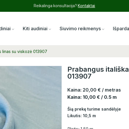
Reikalinga konsultacija?
Kontaktai
diniai
Kiti audiniai
Siuvimo reikmenys
Išpard
as linas su viskozė 013907
Prabangus itališka
013907
Kaina:
20,00 €
/ metras
Kaina: 10,00 € / 0.5 m
Šią prekę turime sandėlyje
Likutis: 10,5 m
Plotis: 1,50 m