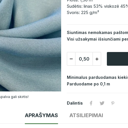
Sudėtis: linas 53% viskozė 45
Svoris: 225 g/m²
Siuntimas nemokamas paštomat
Visi užsakymai išsiunčiami per
Minimalus parduodamas kiekis
Parduodame po 0,1 m
alva gali skirtis!
Dalintis
APRAŠYMAS
ATSILIEPIMAI