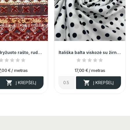
Itališka, dryžuoto rašto, ruda viskozė su linu
Itališka balta viskozė su žirniukais 014690
7,00 €
/ metras
17,00 €
/ metras


Į KREPŠELĮ
Į KREPŠELĮ