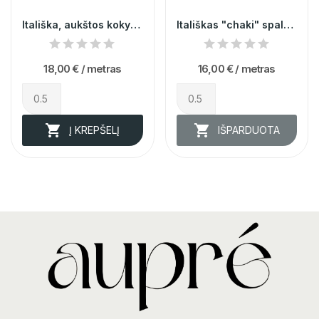
Itališka, aukštos kokybės raštuota viskozė 014672
Itališkas "chaki" spalvos atlasas su medvilne
18,00 €
/ metras
16,00 €
/ metras


Į KREPŠELĮ
IŠPARDUOTA