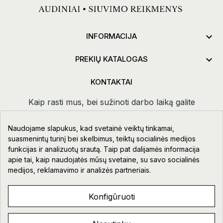

INFORMACIJA

PREKIŲ KATALOGAS
KONTAKTAI
Kaip rasti mus, bei sužinoti darbo laiką galite
paspaudus
kontaktai.
Naudojame slapukus, kad svetainė veiktų tinkamai,
Taikos pr. 111-109, Klaipėda
suasmenintų turinį bei skelbimus, teiktų socialinės medijos
funkcijas ir analizuotų srautą. Taip pat dalijamės informacija
+370 678 02418
apie tai, kaip naudojatės mūsų svetaine, su savo socialinės
info@aupre.lt
medijos, reklamavimo ir analizės partneriais.
Facebook
Konfigūruoti