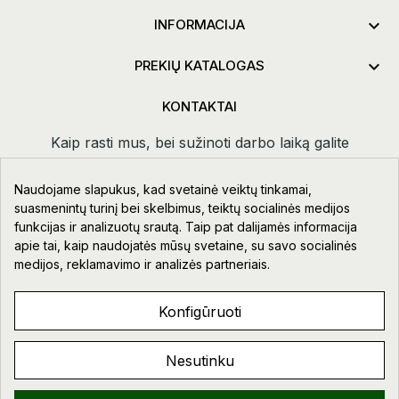

INFORMACIJA

PREKIŲ KATALOGAS
KONTAKTAI
Kaip rasti mus, bei sužinoti darbo laiką galite
paspaudus
kontaktai.
Naudojame slapukus, kad svetainė veiktų tinkamai,
Taikos pr. 111-109, Klaipėda
suasmenintų turinį bei skelbimus, teiktų socialinės medijos
funkcijas ir analizuotų srautą. Taip pat dalijamės informacija
+370 678 02418
apie tai, kaip naudojatės mūsų svetaine, su savo socialinės
info@aupre.lt
medijos, reklamavimo ir analizės partneriais.
Facebook
Konfigūruoti
Nesutinku
AUPRE.LT © 2023 - 2026. VISOS TEISĖS SAUGOMOS.
Sveiki!