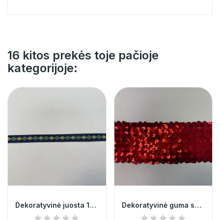
16 kitos prekės toje pačioje
kategorijoje:
Dekoratyvinė juosta 1cm 001998
Dekoratyvinė guma su žvyneliais 9cm 003305