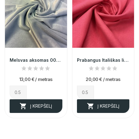
Melsvas aksomas 000578
Prabangus Itališkas linas 014142
13,00 €
/ metras
20,00 €
/ metras


Į KREPŠELĮ
Į KREPŠELĮ