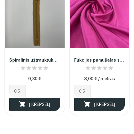
Spiralinis užtrauktukas nr.3 @28
Fukcijos pamušalas su elastanu 014644
0,30 €
8,00 €
/ metras


Į KREPŠELĮ
Į KREPŠELĮ