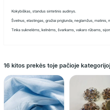
Kokybiškas, standus sintetinis audinys.
Švelnus, elastingas, gražiai priglunda, neglamžus, matini
Tinka suknelėms, kelnėms, švarkams, vakaro rūbams, sijo
16 kitos prekės toje pačioje kategorijo