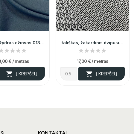
Itališkas žydras džinsas 013945
Itališkas, žakardinis dvipusis trikotažas 014170
8,00 €
/ metras
17,00 €
/ metras


Į KREPŠELĮ
Į KREPŠELĮ
AS
KONTAKTAI