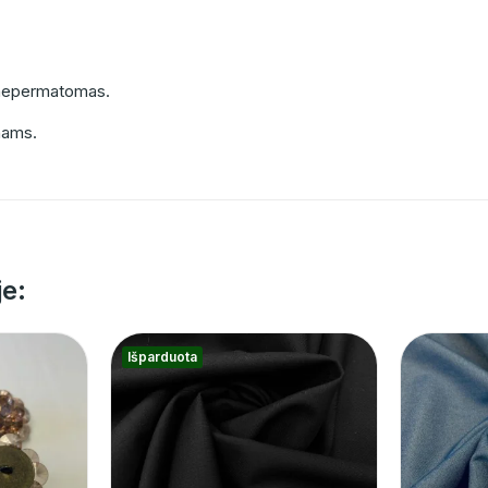
s, nepermatomas.
nams.
je:
Išparduota