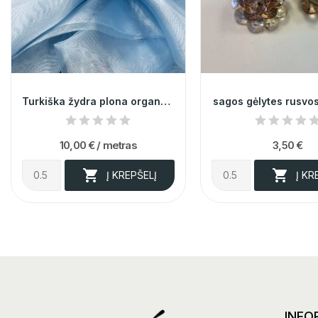
Turkiška žydra plona organza 014116
sagos gėlytes rusv
10,00 €
/ metras
3,50 €


Į KREPŠELĮ
Į KR
INFO