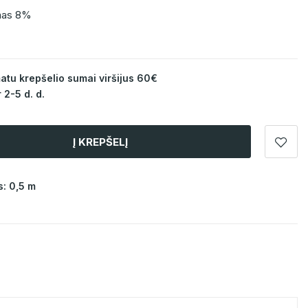
anas 8%
u krepšelio sumai viršijus 60€
 2-5 d. d.
Į KREPŠELĮ
: 0,5 m