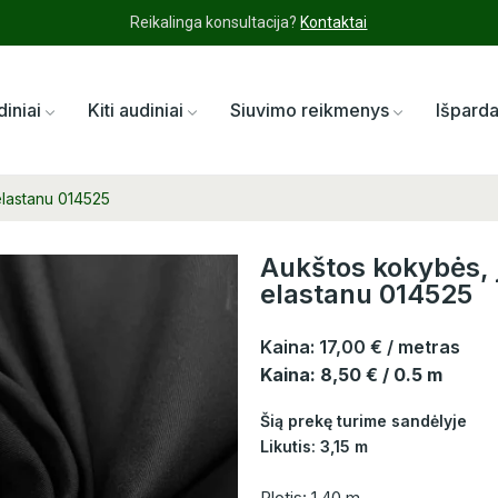
Reikalinga konsultacija?
Kontaktai
diniai
Kiti audiniai
Siuvimo reikmenys
Išpard
elastanu 014525
Aukštos kokybės, j
elastanu 014525
Kaina:
17,00 €
/ metras
Kaina: 8,50 € / 0.5 m
Šią prekę turime sandėlyje
Likutis: 3,15 m
Plotis: 1,40 m