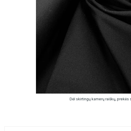
Dėl skirtingų kamerų raiškų, prekės sp