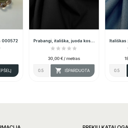
os 000572
Prabangi, itališka, juoda kostiuminė vilna su...
30,00 €
/ metras
1

EPŠELĮ
IŠPARDUOTA
RMACIJA
PREKIŲ KATALOG