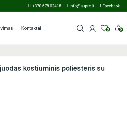
+370 678 02418
info@aupre.lt
Facebook
avimas
Kontaktai
0
0
uodas kostiuminis poliesteris su