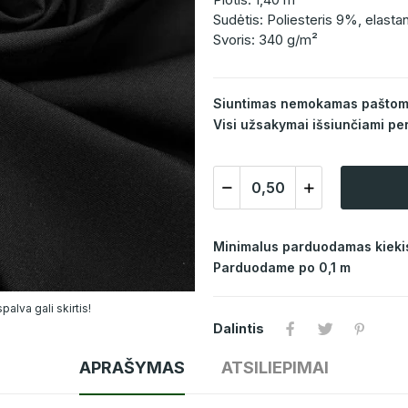
Sudėtis: Poliesteris 9%, elast
Svoris: 340 g/m²
Siuntimas nemokamas paštomat
Visi užsakymai išsiunčiami per
Minimalus parduodamas kiekis
Parduodame po 0,1 m
alva gali skirtis!
Dalintis
APRAŠYMAS
ATSILIEPIMAI