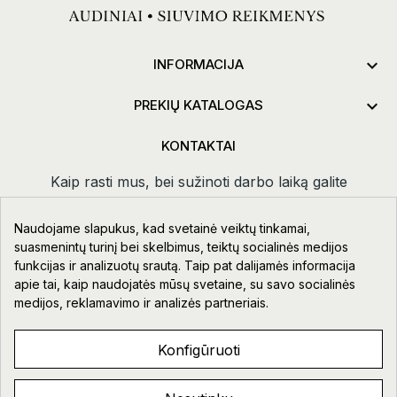

INFORMACIJA

PREKIŲ KATALOGAS
KONTAKTAI
Kaip rasti mus, bei sužinoti darbo laiką galite
paspaudus
kontaktai.
Naudojame slapukus, kad svetainė veiktų tinkamai,
Taikos pr. 111-109, Klaipėda
suasmenintų turinį bei skelbimus, teiktų socialinės medijos
funkcijas ir analizuotų srautą. Taip pat dalijamės informacija
+370 678 02418
apie tai, kaip naudojatės mūsų svetaine, su savo socialinės
info@aupre.lt
medijos, reklamavimo ir analizės partneriais.
Facebook
Konfigūruoti