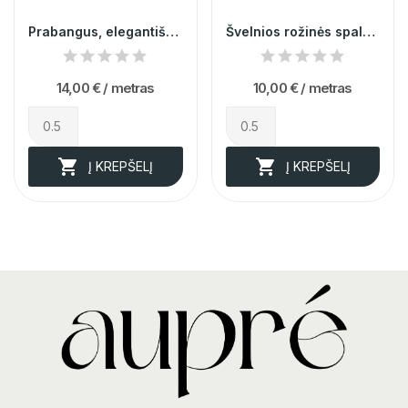
Prabangus, elegantiškas, labai švelnus, rožinis...
Švelnios rožinės spalvos organza
14,00 €
/ metras
10,00 €
/ metras


Į KREPŠELĮ
Į KREPŠELĮ