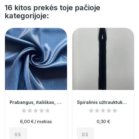
16 kitos prekės toje pačioje
kategorijoje:
Prabangus, itališkas, viskozinis, mėlynas...
Spiralinis užtrauktukas nr.3 @25
6,00 €
/ metras
0,30 €