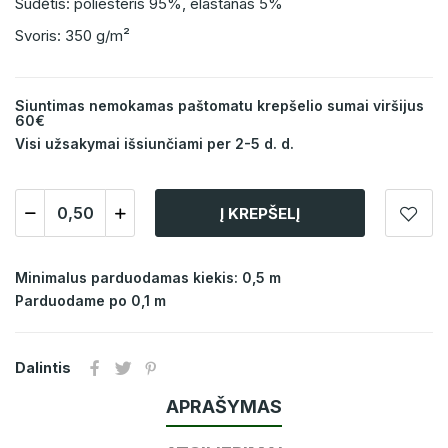
Sudėtis: poliesteris 95%, elastanas 5%
Svoris: 350 g/m²
Siuntimas nemokamas paštomatu krepšelio sumai viršijus
60€
Visi užsakymai išsiunčiami per 2-5 d. d.
Į KREPŠELĮ
Minimalus parduodamas kiekis: 0,5 m
Parduodame po 0,1 m
Dalintis
APRAŠYMAS