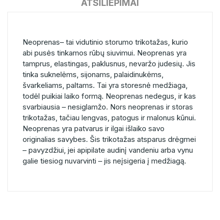
ATSILIEPIMAI
Neoprenas– tai vidutinio storumo trikotažas, kurio
abi pusės tinkamos rūbų siuvimui. Neoprenas yra
tamprus, elastingas, paklusnus, nevaržo judesių. Jis
tinka suknelėms, sijonams, palaidinukėms,
švarkeliams, paltams. Tai yra storesnė medžiaga,
todėl puikiai laiko formą. Neoprenas nedegus, ir kas
svarbiausia – nesiglamžo. Nors neoprenas ir storas
trikotažas, tačiau lengvas, patogus ir malonus kūnui.
Neoprenas yra patvarus ir ilgai išlaiko savo
originalias savybes. Šis trikotažas atsparus drėgmei
– pavyzdžiui, jei apipilate audinį vandeniu arba vynu
galie tiesiog nuvarvinti – jis neįsigeria į medžiagą.