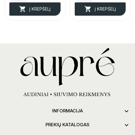


Į KREPŠELĮ
Į KREPŠELĮ

INFORMACIJA

PREKIŲ KATALOGAS