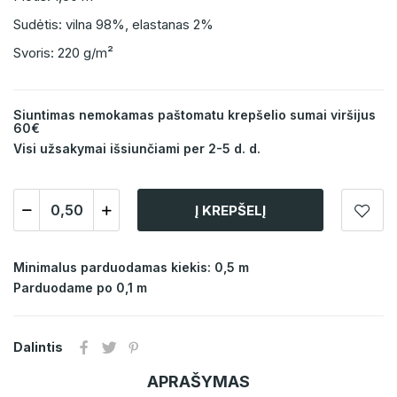
Sudėtis: vilna 98%, elastanas 2%
Svoris: 220 g/m²
Siuntimas nemokamas paštomatu krepšelio sumai viršijus
60€
Visi užsakymai išsiunčiami per 2-5 d. d.
Į KREPŠELĮ
Minimalus parduodamas kiekis: 0,5 m
Parduodame po 0,1 m
Dalintis
APRAŠYMAS