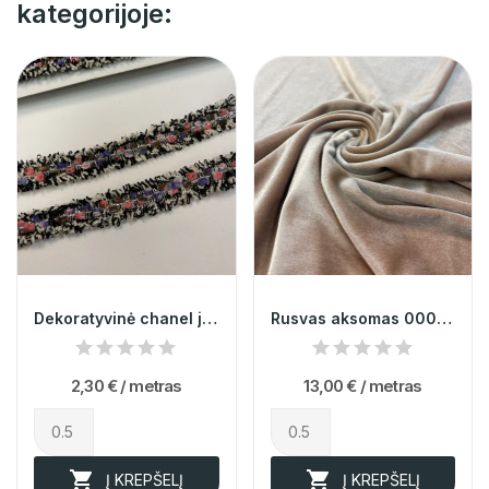
kategorijoje:
Dekoratyvinė chanel juostelė marga/sidabras 013733
Rusvas aksomas 000578
2,30 €
/ metras
13,00 €
/ metras


Į KREPŠELĮ
Į KREPŠELĮ