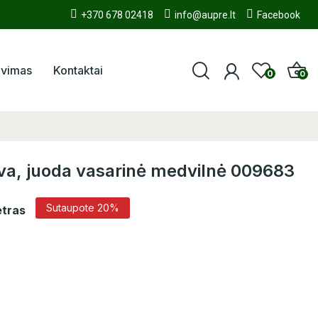
+370 678 02418
info@aupre.lt
Facebook
avimas
Kontaktai
0
0
ngva, juoda vasarinė medvilnė 009683
Sutaupote 20%
etras