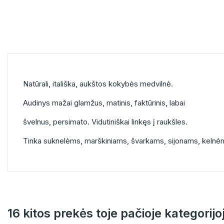
Natūrali, itališka, aukštos kokybės medvilnė.
Audinys mažai glamžus, matinis, faktūrinis, labai
švelnus, persimato. Vidutiniškai linkęs į raukšles.
Tinka suknelėms, marškiniams, švarkams, sijonams, kelnė
16 kitos prekės toje pačioje kategorijo