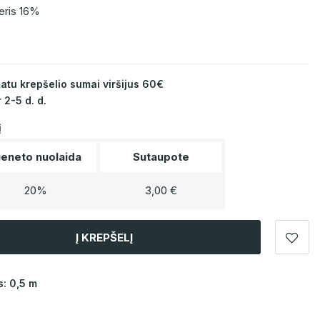
eris 16%
u krepšelio sumai viršijus 60€
 2-5 d. d.
į
ieneto nuolaida
Sutaupote
20%
3,00 €
Į KREPŠELĮ
: 0,5 m