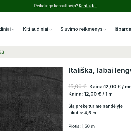
Reikalinga konsultacija?
Kontaktai
diniai
Kiti audiniai
Siuvimo reikmenys
Išpard
683
Itališka, labai le
15,00 €
Kaina:
12,00 €
/ m
Kaina: 12,00 € / 1 m
Šią prekę turime sandėlyje
Likutis: 4,6 m
Plotis: 1,50 m