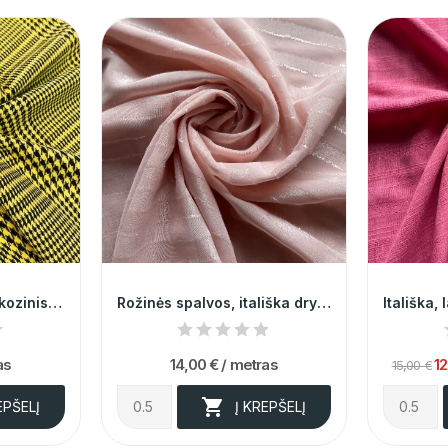
Itališkas,gėltonas viskozinis audinys 013922
Rožinės spalvos, itališka dryžuota organza
as
14,00 €
/ metras
12
15,00 €

EPŠELĮ
Į KREPŠELĮ