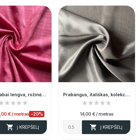
Itališka, labai lengva, rožinė vasarinė...
Prabangus, itališkas, kolekcinis, juodos...
,00 €
/ metras
14,00 €
/ metras
−20%


Į KREPŠELĮ
Į KREPŠELĮ