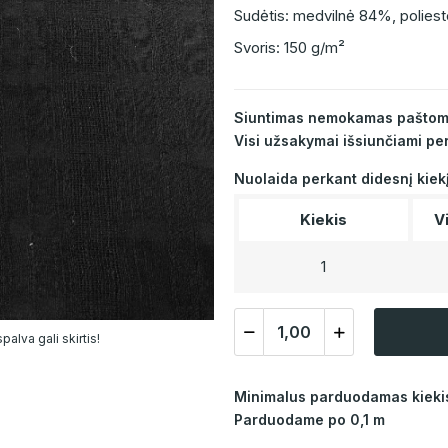
Sudėtis: medvilnė 84%, poliest
Svoris: 150 g/m²
Siuntimas nemokamas paštomat
Visi užsakymai išsiunčiami per
Nuolaida perkant didesnį kiek
Kiekis
V
1
alva gali skirtis!
Minimalus parduodamas kiekis
Parduodame po 0,1 m