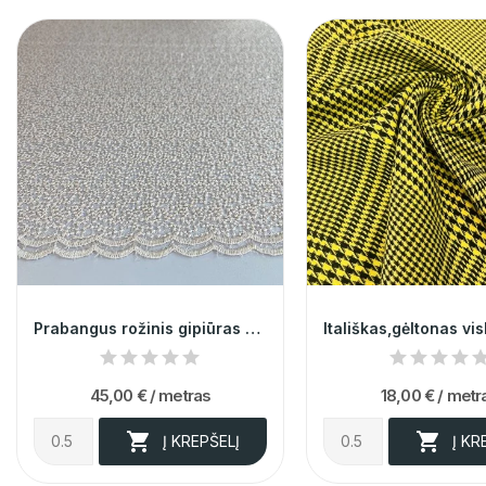
Prabangus rožinis gipiūras siuvinėtas žvyneliais
45,00 €
/ metras
18,00 €
/ metr


Į KREPŠELĮ
Į KR