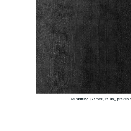
Dėl skirtingų kamerų raiškų, prekės sp