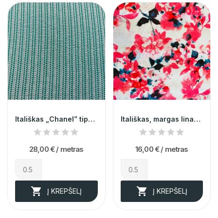
Itališkas „Chanel” tipo audinys 014040
Itališkas, margas linas 006317
28,00 €
/ metras
16,00 €
/ metras


Į KREPŠELĮ
Į KREPŠELĮ