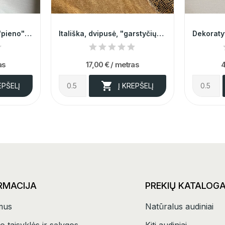
Itališkas, elastingas "pieno" spalvos džinsas...
Itališka, dvipusė, "garstyčių" spalvos eko oda
as
17,00 €
/ metras
4

EPŠELĮ
Į KREPŠELĮ
RMACIJA
PREKIŲ KATALOG
mus
Natūralus audiniai
o taisyklės ir sąlygos
Kiti audiniai