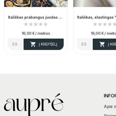
Itališkas prabangus juodas margas poliesteris...
16,00 €
/ metras
16,00 €
/ metr


Į KREPŠELĮ
Į KR
INFO
Apie 
Pirkim