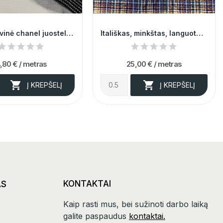
Dekoratyvinė chanel juostelė 007559
Itališkas, minkštas, languotas margas linas su...
,80 €
/ metras
25,00 €
/ metras


Į KREPŠELĮ
Į KREPŠELĮ
AS
KONTAKTAI
Kaip rasti mus, bei sužinoti darbo laiką
galite paspaudus
kontaktai.