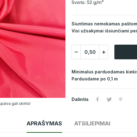
Svoris: 52 g/m²
Siuntimas nemokamas paštomat
Visi užsakymai išsiunčiami per
Minimalus parduodamas kiekis
Parduodame po 0,1 m
Dalintis
alva gali skirtis!
APRAŠYMAS
ATSILIEPIMAI