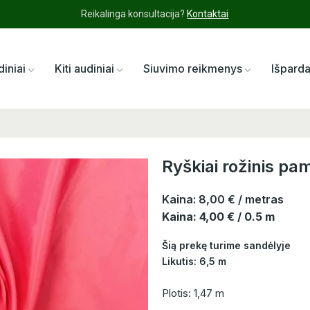
Reikalinga konsultacija?
Kontaktai
diniai
Kiti audiniai
Siuvimo reikmenys
Išpard
Ryškiai rožinis p
Kaina:
8,00 €
/ metras
Kaina: 4,00 € / 0.5 m
Šią prekę turime sandėlyje
Likutis: 6,5 m
Plotis: 1,47 m