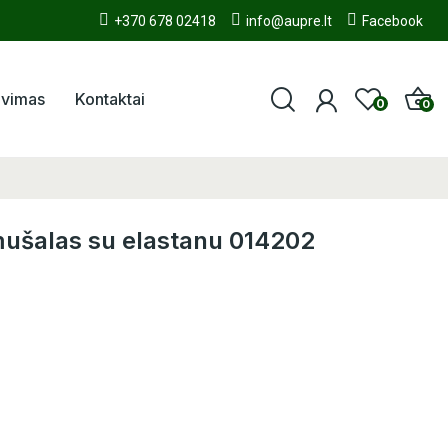
+370 678 02418
info@aupre.lt
Facebook
avimas
Kontaktai
0
0
amušalas su elastanu 014202