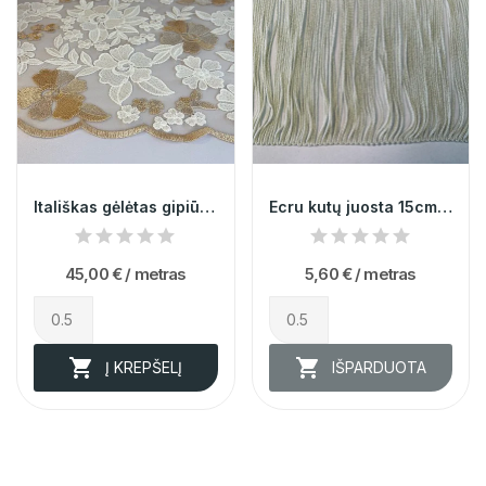
Itališkas gėlėtas gipiūras 002399
Ecru kutų juosta 15cm 001847
45,00 €
/ metras
5,60 €
/ metras


Į KREPŠELĮ
IŠPARDUOTA