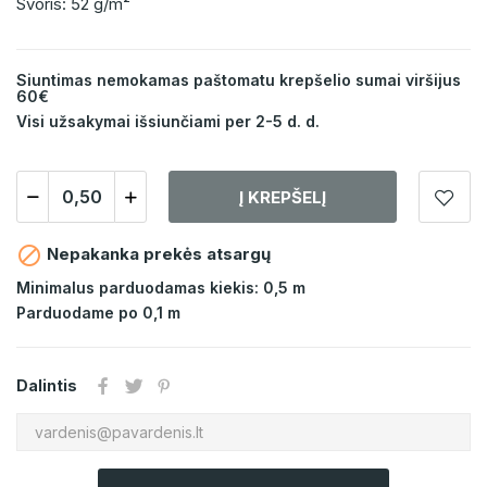
Svoris: 52 g/m²
Siuntimas nemokamas paštomatu krepšelio sumai viršijus
60€
Visi užsakymai išsiunčiami per 2-5 d. d.
Į KREPŠELĮ

Nepakanka prekės atsargų
Minimalus parduodamas kiekis: 0,5 m
Parduodame po 0,1 m
Dalintis