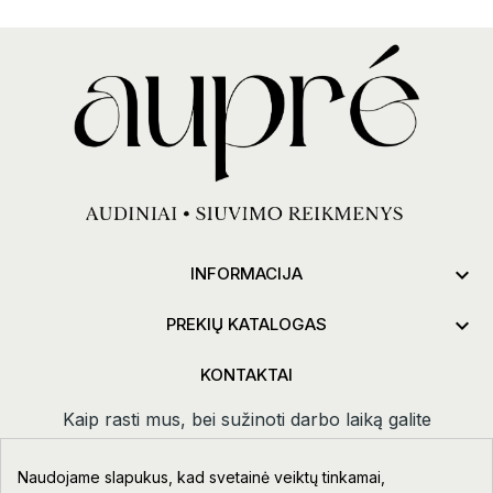

INFORMACIJA

PREKIŲ KATALOGAS
KONTAKTAI
Kaip rasti mus, bei sužinoti darbo laiką galite
paspaudus
kontaktai.
Naudojame slapukus, kad svetainė veiktų tinkamai,
Taikos pr. 111-109, Klaipėda