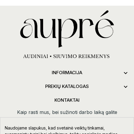

INFORMACIJA

PREKIŲ KATALOGAS
KONTAKTAI
Kaip rasti mus, bei sužinoti darbo laiką galite
paspaudus
kontaktai.
Naudojame slapukus, kad svetainė veiktų tinkamai,
Taikos pr. 111-109, Klaipėda