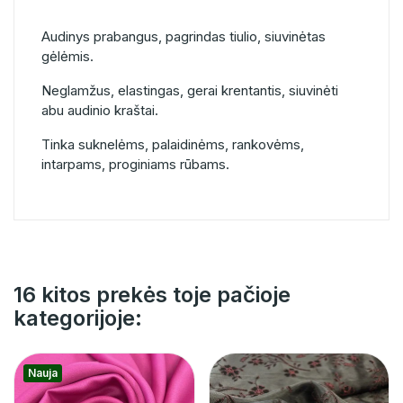
Audinys prabangus, pagrindas tiulio, siuvinėtas
gėlėmis.
Neglamžus, elastingas, gerai krentantis, siuvinėti
abu audinio kraštai.
Tinka suknelėms, palaidinėms, rankovėms,
intarpams, proginiams rūbams.
16 kitos prekės toje pačioje
kategorijoje:
Nauja