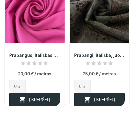
Prabangus, Itališkas atlasas 014671
Prabangi, itališka, juoda, bordo spalvos gėlėm...
20,00 €
/ metras
25,00 €
/ metras


Į KREPŠELĮ
Į KREPŠELĮ