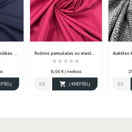
Aukštos kokybes, turkiškas "Marchiano" mėlynas...
Rožinis pamušalas su elastanu 014191
as
8,00 €
/ metras
2

EPŠELĮ
Į KREPŠELĮ