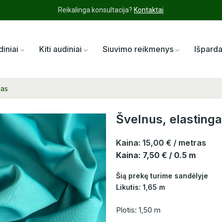
Reikalinga konsultacija?
Kontaktai
diniai
Kiti audiniai
Siuvimo reikmenys
Išpard
das
Švelnus, elasting
Kaina:
15,00 €
/ metras
Kaina: 7,50 € / 0.5 m
Šią prekę turime sandėlyje
Likutis: 1,65 m
Plotis: 1,50 m