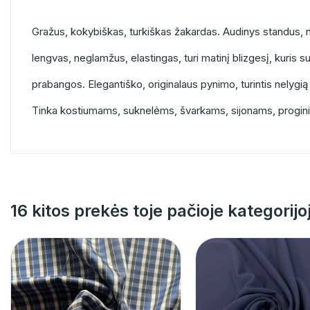
Gražus, kokybiškas, turkiškas žakardas. Audinys standus
lengvas, neglamžus, elastingas, turi matinį blizgesį, kuris su
prabangos. Elegantiško, originalaus pynimo, turintis nelygią
Tinka kostiumams, suknelėms, švarkams, sijonams, progi
16 kitos prekės toje pačioje kategorijo