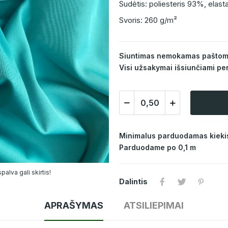
Sudėtis: poliesteris 93%, elas
Svoris: 260 g/m²
Siuntimas nemokamas paštomat
Visi užsakymai išsiunčiami per
Minimalus parduodamas kiekis
Parduodame po 0,1 m
alva gali skirtis!
Dalintis
APRAŠYMAS
ATSILIEPIMAI