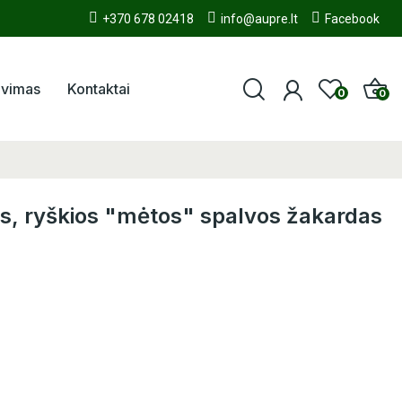
+370 678 02418
info@aupre.lt
Facebook
avimas
Kontaktai
0
0
as, ryškios "mėtos" spalvos žakardas