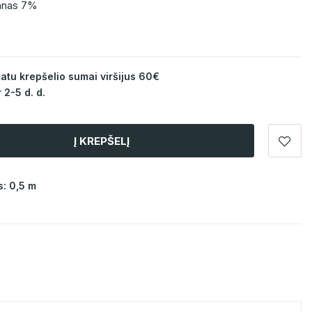
tanas 7%
u krepšelio sumai viršijus 60€
 2-5 d. d.
Į KREPŠELĮ
: 0,5 m