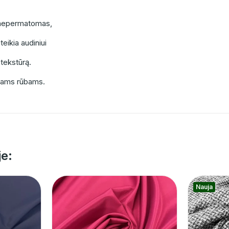
, nepermatomas,
teikia audiniui
 tekstūrą.
niams rūbams.
je:
Nauja