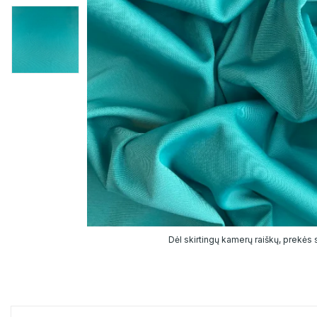
Dėl skirtingų kamerų raiškų, prekės sp