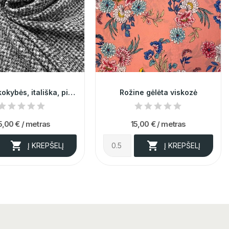
Aukštos kokybės, itališka, pilka kostiuminė...
Rožine gėlėta viskozė
5,00 €
/ metras
15,00 €
/ metras


Į KREPŠELĮ
Į KREPŠELĮ