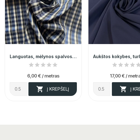
Languotas, mėlynos spalvos viskozinis pamušalas
6,00 €
/ metras
17,00 €
/ metr


Į KREPŠELĮ
Į KR