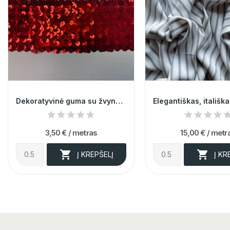
Dekoratyvinė guma su žvyneliais 9cm 003305
3,50 €
/ metras
15,00 €
/ metr


Į KREPŠELĮ
Į KR