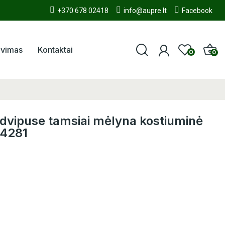
+370 678 02418
info@aupre.lt
Facebook
avimas
Kontaktai
0
0
, dvipuse tamsiai mėlyna kostiuminė
14281