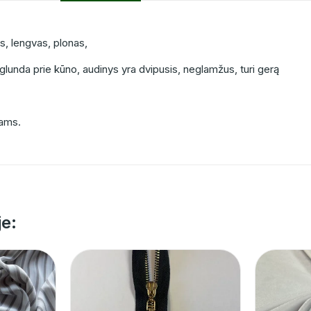
s, lengvas, plonas,
iglunda prie kūno, audinys yra dvipusis, neglamžus, turi gerą
nams.
je: