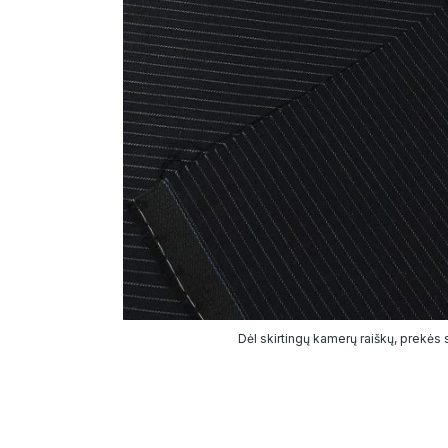
Dėl skirtingų kamerų raiškų, prekės sp