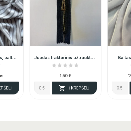
Elegantiškas, itališkas, baltas dryžuotas žoržetas
Juodas traktorinis užtrauktukas nr. 5, 16cm,...
Balta
as
1,50 €
1

EPŠELĮ
Į KREPŠELĮ