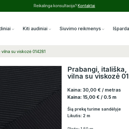
Reikalinga konsultacija?
Kontaktai
diniai
Kiti audiniai
Siuvimo reikmenys
Išpard
ė vilna su viskozė 014281
Prabangi, itališka
vilna su viskozė 0
Kaina:
30,00 €
/ metras
Kaina: 15,00 € / 0.5 m
Šią prekę turime sandėlyje
Likutis: 2 m
Plotis: 1,50 m