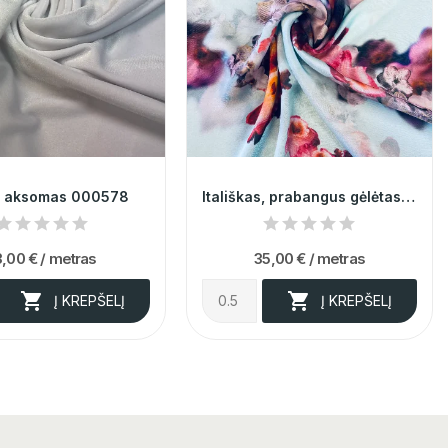
s aksomas 000578
Itališkas, prabangus gėlėtas šifoninis šilkas...
3,00 €
/ metras
35,00 €
/ metras


Į KREPŠELĮ
Į KREPŠELĮ