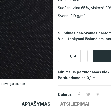
Sudėtis: vilna 65%, viskozė 3
Svoris: 210 g/m²
Siuntimas nemokamas paštomat
Visi užsakymai išsiunčiami per
Minimalus parduodamas kiekis
Parduodame po 0,1 m
alva gali skirtis!
Dalintis
APRAŠYMAS
ATSILIEPIMAI