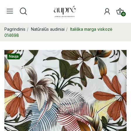
0
Pagrindinis
Natūralūs audiniai
Itališka marga viskozė
014698
Nauja