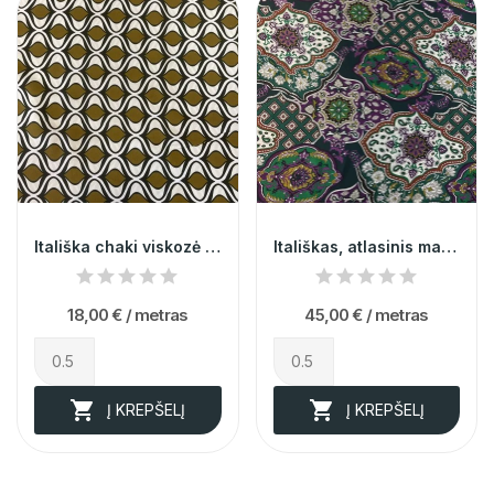
Itališka chaki viskozė su raštais 014089
Itališkas, atlasinis margas šilkas 013990
18,00 €
/ metras
45,00 €
/ metras


Į KREPŠELĮ
Į KREPŠELĮ