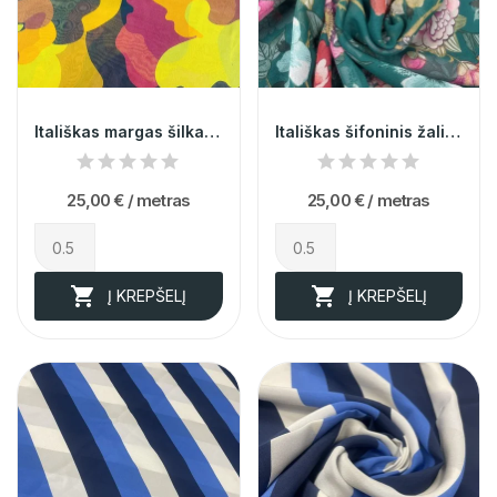
Itališkas margas šilkas (likutis 2,4m)
Itališkas šifoninis žalias šilkas (likutis 1,3m)
25,00 €
/ metras
25,00 €
/ metras


Į KREPŠELĮ
Į KREPŠELĮ