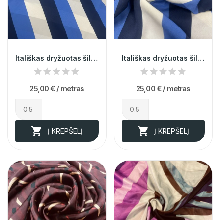
Itališkas dryžuotas šilkas (likutis 0,8m)
Itališkas dryžuotas šilkas (likutis 1,3m)
25,00 €
/ metras
25,00 €
/ metras


Į KREPŠELĮ
Į KREPŠELĮ