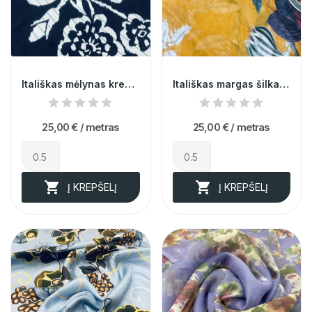
Itališkas mėlynas krepinis šilkas (likutis 2m)
Itališkas margas šilkas (likutis 1,6m)
25,00 €
/ metras
25,00 €
/ metras


Į KREPŠELĮ
Į KREPŠELĮ