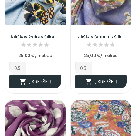
Itališkas žydras šilkas (likutis 1,8m)
Itališkas šifoninis šilkas (likutis 1m)
25,00 €
/ metras
25,00 €
/ metras


Į KREPŠELĮ
Į KREPŠELĮ