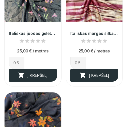
Itališkas juodas gėlėtas šilkas (likutis 0,60m)
Itališkas margas šilkas (likutis 0,90m)
25,00 €
/ metras
25,00 €
/ metras


Į KREPŠELĮ
Į KREPŠELĮ