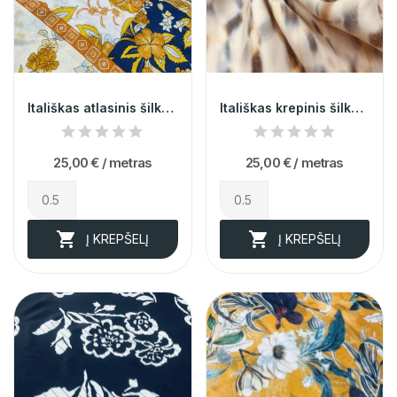
Itališkas atlasinis šilkas (likutis 0,8m)
Itališkas krepinis šilkas (likutis 1,7m)
25,00 €
/ metras
25,00 €
/ metras


Į KREPŠELĮ
Į KREPŠELĮ