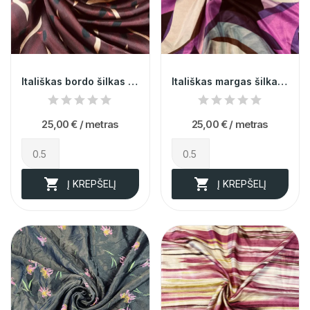
Itališkas bordo šilkas (likutis 0,80m)
Itališkas margas šilkas (likutis 0,70m)
25,00 €
/ metras
25,00 €
/ metras


Į KREPŠELĮ
Į KREPŠELĮ