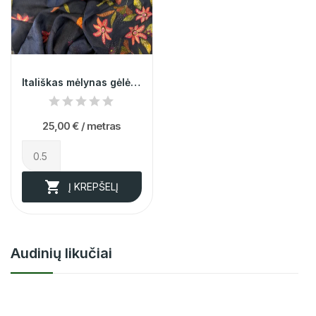
Itališkas mėlynas gėlėtas šilkas (likutis 1m)
25,00 €
/ metras

Į KREPŠELĮ
Audinių likučiai