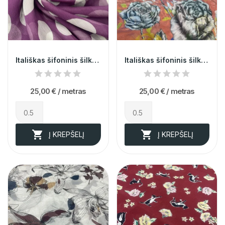
Itališkas šifoninis šilkas (likutis 1,6m)
Itališkas šifoninis šilkas (likutis 2,4m)
25,00 €
/ metras
25,00 €
/ metras


Į KREPŠELĮ
Į KREPŠELĮ