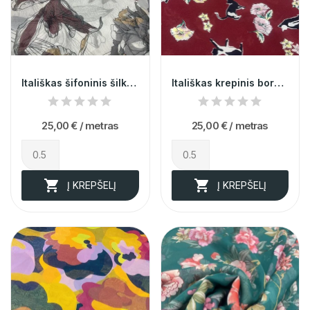
Itališkas šifoninis šilkas (likutis 0,8m)
Itališkas krepinis bordo šilkas (likutis 1,8m)
25,00 €
/ metras
25,00 €
/ metras


Į KREPŠELĮ
Į KREPŠELĮ