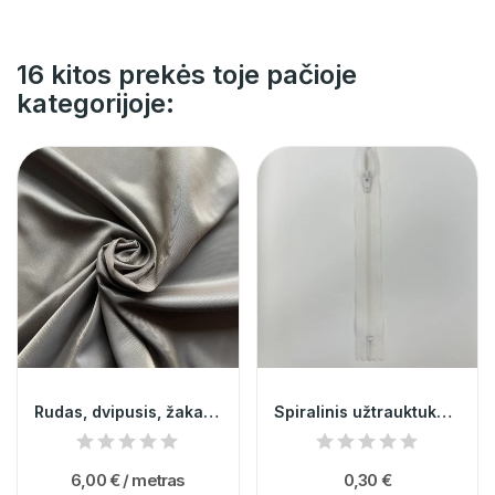
16 kitos prekės toje pačioje
kategorijoje:
Rudas, dvipusis, žakardinis, viskozinis pamušalas
Spiralinis užtrauktukas nr.3 @24
6,00 €
/ metras
0,30 €