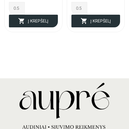


Į KREPŠELĮ
Į KREPŠELĮ