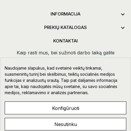

INFORMACIJA

PREKIŲ KATALOGAS
KONTAKTAI
Kaip rasti mus, bei sužinoti darbo laiką galite
paspaudus
kontaktai.
Naudojame slapukus, kad svetainė veiktų tinkamai,
Taikos pr. 111-109, Klaipėda
suasmenintų turinį bei skelbimus, teiktų socialinės medijos
funkcijas ir analizuotų srautą. Taip pat dalijamės informacija
+370 678 02418
apie tai, kaip naudojatės mūsų svetaine, su savo socialinės
info@aupre.lt
medijos, reklamavimo ir analizės partneriais.
Facebook
Konfigūruoti
Nesutinku
AUPRE.LT © 2023 - 2026. VISOS TEISĖS SAUGOMOS.