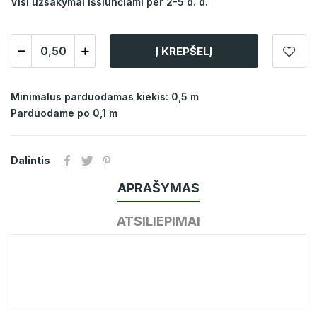
Visi užsakymai išsiunčiami per 2-5 d. d.
Į KREPŠELĮ
Minimalus parduodamas kiekis: 0,5 m
Parduodame po 0,1 m
Dalintis
APRAŠYMAS
ATSILIEPIMAI