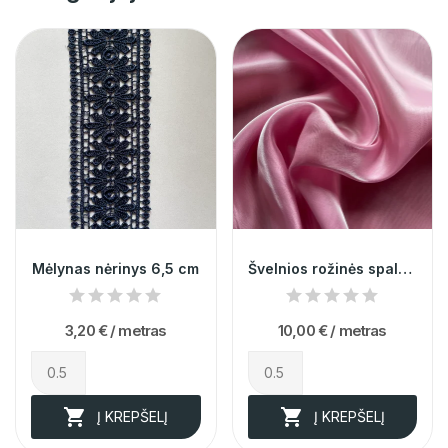
Mėlynas nėrinys 6,5 cm
Švelnios rožinės spalvos organza
3,20 €
/ metras
10,00 €
/ metras


Į KREPŠELĮ
Į KREPŠELĮ