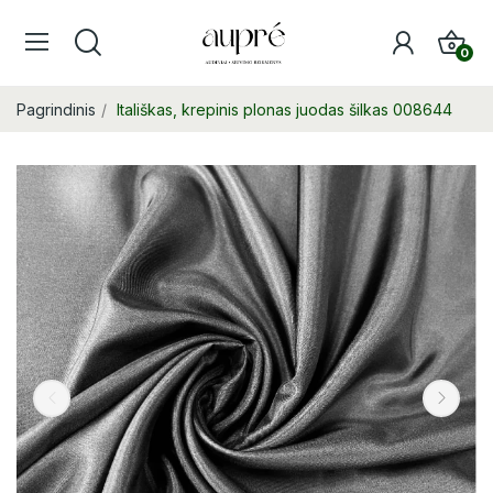
0
Pagrindinis
Itališkas, krepinis plonas juodas šilkas 008644