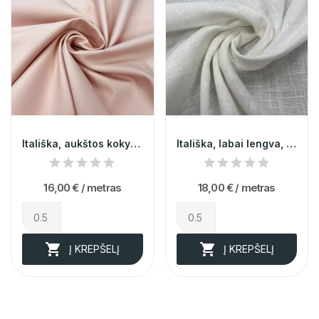
Itališka, aukštos kokybės rožinės spalvos...
Itališka, labai lengva, pieno spalvos medvilnė...
16,00 €
/ metras
18,00 €
/ metras


Į KREPŠELĮ
Į KREPŠELĮ