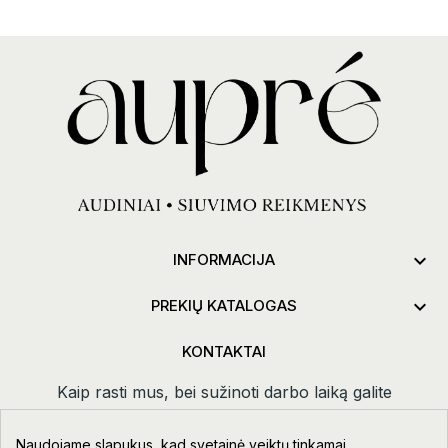

INFORMACIJA

PREKIŲ KATALOGAS
KONTAKTAI
Kaip rasti mus, bei sužinoti darbo laiką galite
paspaudus
kontaktai.
Naudojame slapukus, kad svetainė veiktų tinkamai,