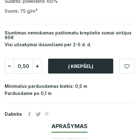
Sudėtis: poliesteris 100%
Svoris: 75 g/m²
Siuntimas nemokamas paštomatu krepšelio sumai viršijus
60€
Visi užsakymai išsiunčiami per 2-5 d. d.
Į KREPŠELĮ
Minimalus parduodamas kiekis: 0,5 m
Parduodame po 0,1 m
Dalintis
APRAŠYMAS