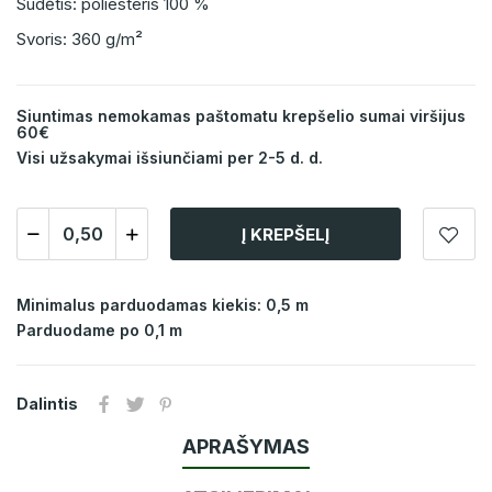
Sudėtis: poliesteris 100 %
Svoris: 360 g/m²
Siuntimas nemokamas paštomatu krepšelio sumai viršijus
60€
Visi užsakymai išsiunčiami per 2-5 d. d.
Į KREPŠELĮ
Minimalus parduodamas kiekis: 0,5 m
Parduodame po 0,1 m
Dalintis
APRAŠYMAS