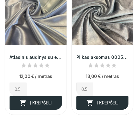
Atlasinis audinys su elastanu sidabrinis 011514
Pilkas aksomas 000578
12,00 €
/ metras
13,00 €
/ metras


Į KREPŠELĮ
Į KREPŠELĮ