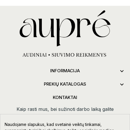

INFORMACIJA

PREKIŲ KATALOGAS
KONTAKTAI
Kaip rasti mus, bei sužinoti darbo laiką galite
paspaudus
kontaktai.
Naudojame slapukus, kad svetainė veiktų tinkamai,
Taikos pr. 111-109, Klaipėda