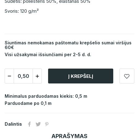
Sudėtis: poliesteris 50%, elastanas 50%
Svoris: 120 g/m²
Siuntimas nemokamas paštomatu krepšelio sumai viršijus
60€
Visi užsakymai išsiunčiami per 2-5 d. d.
Į KREPŠELĮ
Minimalus parduodamas kiekis: 0,5 m
Parduodame po 0,1 m
Dalintis
APRAŠYMAS