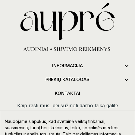

INFORMACIJA

PREKIŲ KATALOGAS
KONTAKTAI
Kaip rasti mus, bei sužinoti darbo laiką galite
paspaudus
kontaktai.
Naudojame slapukus, kad svetainė veiktų tinkamai,
Taikos pr. 111-109, Klaipėda
suasmenintų turinį bei skelbimus, teiktų socialinės medijos
funkcijas ir analizuotų srautą. Taip pat dalijamės informacija
+370 678 02418