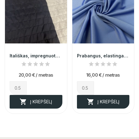
Itališkas, impregnuotas mėlynas striukinys...
Prabangus, elastingas,ryškiai mėlynos spalvos...
20,00 €
/ metras
16,00 €
/ metras


Į KREPŠELĮ
Į KREPŠELĮ