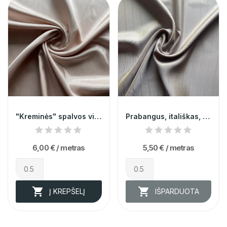
"Kreminės" spalvos viskozinis pamušalas
Prabangus, itališkas, smėlio spalvos, dryžuotas...
6,00 €
/ metras
5,50 €
/ metras


Į KREPŠELĮ
IŠPARDUOTA