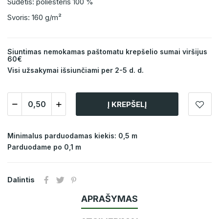
Sudėtis: poliesteris 100 %
Svoris: 160 g/m²
Siuntimas nemokamas paštomatu krepšelio sumai viršijus
60€
Visi užsakymai išsiunčiami per 2-5 d. d.
Į KREPŠELĮ
Minimalus parduodamas kiekis: 0,5 m
Parduodame po 0,1 m
Dalintis
APRAŠYMAS