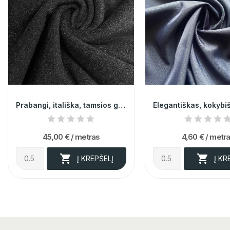
Prabangi, itališka, tamsios grafito spalvos...
45,00 €
/ metras
4,60 €
/ metr


Į KREPŠELĮ
Į KR