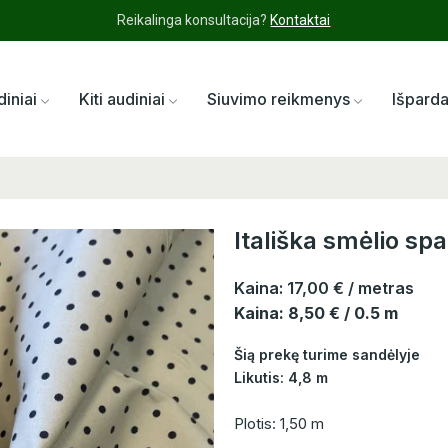
Reikalinga konsultacija?
Kontaktai
diniai
Kiti audiniai
Siuvimo reikmenys
Išpard
Itališka smėlio sp
Kaina:
17,00 €
/ metras
Kaina: 8,50 € / 0.5 m
Šią prekę turime sandėlyje
Likutis: 4,8 m
Plotis: 1,50 m