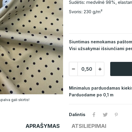
Sudėtis: medvilnė 98%, elasta
Svoris: 230 g/m²
Siuntimas nemokamas paštomat
Visi užsakymai išsiunčiami per
Minimalus parduodamas kiekis
Parduodame po 0,1 m
alva gali skirtis!
Dalintis
APRAŠYMAS
ATSILIEPIMAI