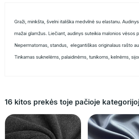
Graži, minkšta, švelni itališka medvilnė su elastanu. Audiny
mažai glamžus. Liečiant, audinys suteikia malonios vėsos po
Nepermatomas, standus, elegantiškas originalaus rašto a
Tinkamas suknelėms, palaidinėms, tunikoms, kelnėms, sij
16 kitos prekės toje pačioje kategorijo