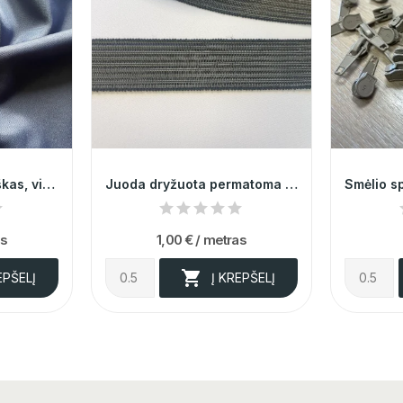
Elegantiškas, kokybiškas, viskozinis mėlynos...
Juoda dryžuota permatoma guma 3,5cm 000174
as
1,00 €
/ metras

EPŠELĮ
Į KREPŠELĮ