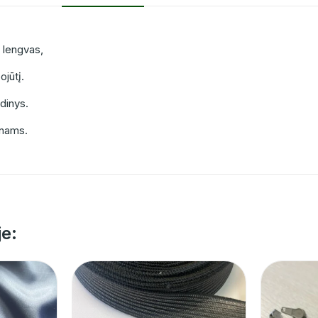
s lengvas,
jūtį.
udinys.
onams.
je: