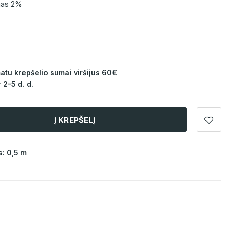
nas 2%
u krepšelio sumai viršijus 60€
 2-5 d. d.
Į KREPŠELĮ
: 0,5 m