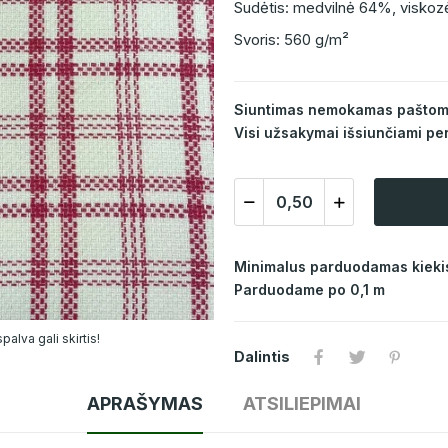
Sudėtis: medvilnė 64%, visko
Svoris: 560 g/m²
Siuntimas nemokamas paštomat
Visi užsakymai išsiunčiami per
Minimalus parduodamas kiekis
Parduodame po 0,1 m
alva gali skirtis!
Dalintis
APRAŠYMAS
ATSILIEPIMAI