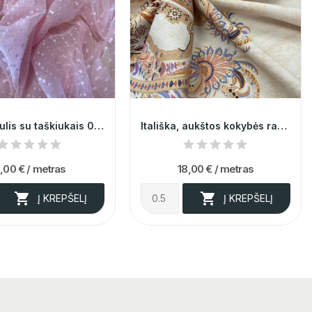
Rožinis tiulis su taškiukais 004003
Itališka, aukštos kokybės raštuota kreminė...
,00 €
/ metras
18,00 €
/ metras


Į KREPŠELĮ
Į KREPŠELĮ