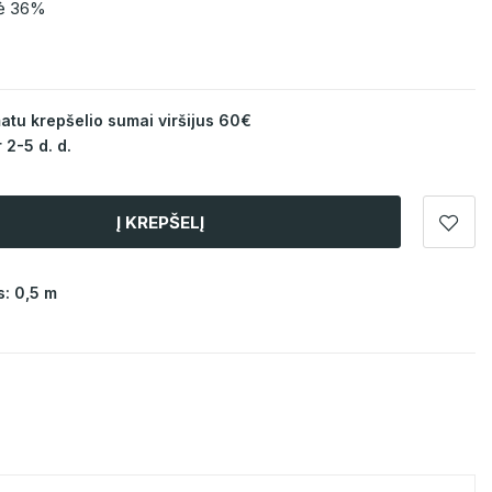
zė 36%
u krepšelio sumai viršijus 60€
 2-5 d. d.
Į KREPŠELĮ
: 0,5 m