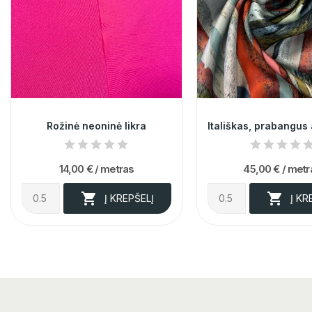
Rožinė neoninė likra
14,00 €
/ metras
45,00 €
/ metr


Į KREPŠELĮ
Į KR