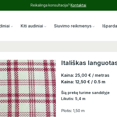
Reikalinga konsultacija?
Kontaktai
diniai
Kiti audiniai
Siuvimo reikmenys
Išpard
Itališkas languota
Kaina:
25,00 €
/ metras
Kaina: 12,50 € / 0.5 m
Šią prekę turime sandėlyje
Likutis: 5,4 m
Plotis: 1,50 m