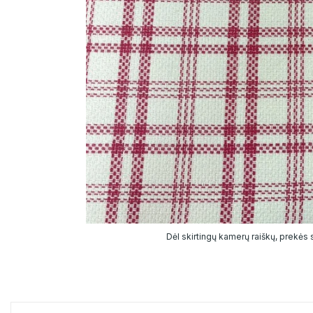
Dėl skirtingų kamerų raiškų, prekės sp