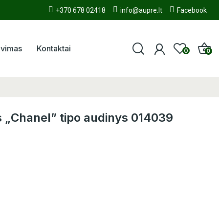
+370 678 02418
info@aupre.lt
Facebook
avimas
Kontaktai
0
0
s „Chanel” tipo audinys 014039