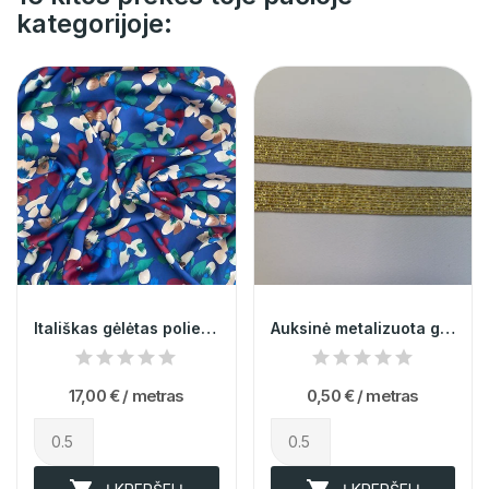
kategorijoje:
Itališkas gėlėtas poliesteris
Auksinė metalizuota guma 1,5cm 003010
17,00 €
/ metras
0,50 €
/ metras