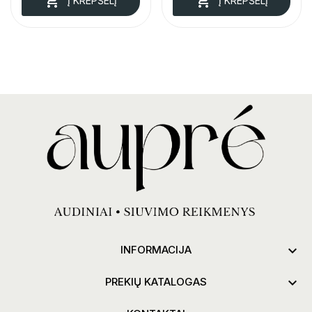


Į KREPŠELĮ
Į KREPŠELĮ

INFORMACIJA

PREKIŲ KATALOGAS