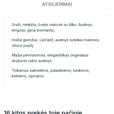
ATSILIEPIMAI
Graži, minkšta, švelni viskozė su šilku. Audinys
lengvas, gerai krentantis,
mažai glamžus. Liečiant, audinys suteikia malonios
vėsos pojūtį.
Mažai permatomas, elegantiškas originalaus
dryžuoto rašto audinys.
Tinkamas suknelėms, palaidinėms, tunikoms,
kelnėms, sijonams.
16 kitos prekės toje pačioje