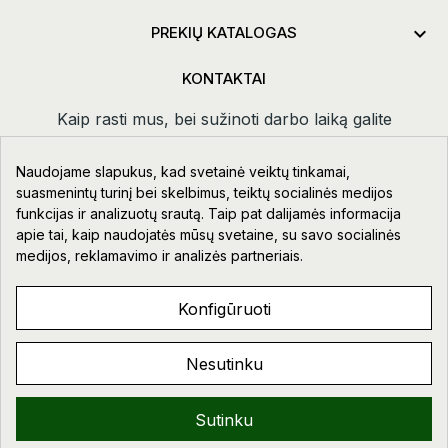

PREKIŲ KATALOGAS
KONTAKTAI
Kaip rasti mus, bei sužinoti darbo laiką galite
paspaudus
kontaktai.
Naudojame slapukus, kad svetainė veiktų tinkamai,
Taikos pr. 111-109, Klaipėda
suasmenintų turinį bei skelbimus, teiktų socialinės medijos
funkcijas ir analizuotų srautą. Taip pat dalijamės informacija
+370 678 02418
apie tai, kaip naudojatės mūsų svetaine, su savo socialinės
info@aupre.lt
medijos, reklamavimo ir analizės partneriais.
Facebook
Konfigūruoti
Nesutinku
AUPRE.LT © 2023 - 2026. VISOS TEISĖS SAUGOMOS.
Sveiki!
Sutinku