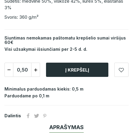
Sudėtis: medvilne 50%, viskozė 42%, liurex 5%, elastanas
3%
Svoris: 360 g/m²
Siuntimas nemokamas paštomatu krepšelio sumai viršijus
60€
Visi užsakymai išsiunčiami per 2-5 d. d.
Į KREPŠELĮ
Minimalus parduodamas kiekis: 0,5 m
Parduodame po 0,1 m
Dalintis
APRAŠYMAS