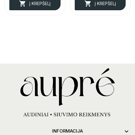


Į KREPŠELĮ
Į KREPŠELĮ

INFORMACIJA