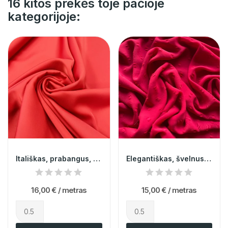
16 kitos prekės toje pačioje
kategorijoje:
Itališkas, prabangus, standus raudonas dvipusis...
Elegantiškas, švelnus, itališkas, struktūrinio...
16,00 €
/ metras
15,00 €
/ metras