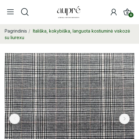
0
Pagrindinis
Itališka, kokybiška, languota kostiuminė viskozė
su liurexu