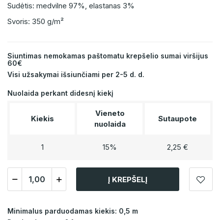
Sudėtis: medvilne 97%, elastanas 3%
Svoris: 350 g/m²
Siuntimas nemokamas paštomatu krepšelio sumai viršijus
60€
Visi užsakymai išsiunčiami per 2-5 d. d.
Nuolaida perkant didesnį kiekį
Vieneto
Kiekis
Sutaupote
nuolaida
1
15%
2,25 €
Į KREPŠELĮ
Minimalus parduodamas kiekis: 0,5 m