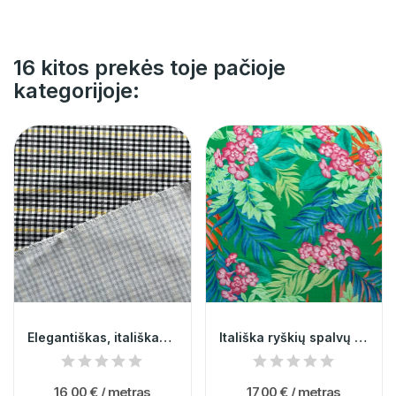
16 kitos prekės toje pačioje
kategorijoje:
Elegantiškas, itališkas, natūralus, languotas...
Itališka ryškių spalvų viskozė 012860
16,00 €
/ metras
17,00 €
/ metras