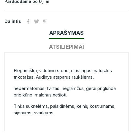
Parduodame po 0,1 m
Dalintis
APRAŠYMAS
ATSILIEPIMAI
Elegantiška, vidutinio storio, elastingas, natūralus
trikotažas. Audinys atsparus raukšlėms,
nepermatomas, tvirtas, neglamžus, gerai priglunda
prie kūno, malonus nešioti.
Tinka suknelėms, palaidinėms, kelnių kostiumams,
sijonams, švarkams.