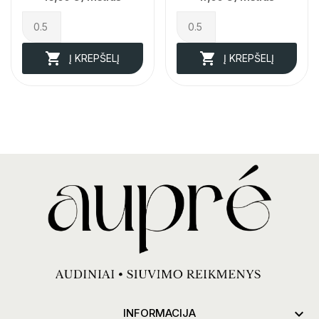


Į KREPŠELĮ
Į KREPŠELĮ

INFORMACIJA