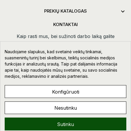

PREKIŲ KATALOGAS
KONTAKTAI
Kaip rasti mus, bei sužinoti darbo laiką galite
paspaudus
kontaktai.
Naudojame slapukus, kad svetainė veiktų tinkamai,
Taikos pr. 111-109, Klaipėda
suasmenintų turinį bei skelbimus, teiktų socialinės medijos
funkcijas ir analizuotų srautą. Taip pat dalijamės informacija
+370 678 02418
apie tai, kaip naudojatės mūsų svetaine, su savo socialinės
info@aupre.lt
medijos, reklamavimo ir analizės partneriais.
Facebook
Konfigūruoti
Nesutinku
AUPRE.LT © 2023 - 2026. VISOS TEISĖS SAUGOMOS.
Sveiki!
Sutinku