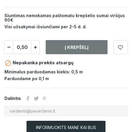
Siuntimas nemokamas paštomatu krepšelio sumai viršijus
60€
Visi užsakymai išsiunčiami per 2-5 d. d.
Į KREPŠELĮ

Nepakanka prekės atsargų
Minimalus parduodamas kiekis: 0,5 m
Parduodame po 0,1 m
Dalintis
INFORMUOKITE MANE KAI BUS