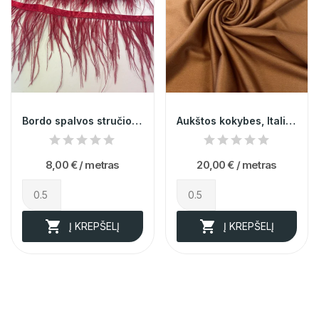
Bordo spalvos stručio plunksnų juosta 013731
Aukštos kokybes, Itališkas kostiuminys audinys...
8,00 €
/ metras
20,00 €
/ metras


Į KREPŠELĮ
Į KREPŠELĮ