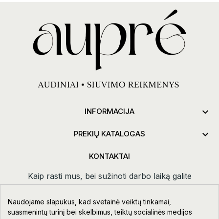

INFORMACIJA

PREKIŲ KATALOGAS
KONTAKTAI
Kaip rasti mus, bei sužinoti darbo laiką galite
paspaudus
kontaktai.
Naudojame slapukus, kad svetainė veiktų tinkamai,
Taikos pr. 111-109, Klaipėda
suasmenintų turinį bei skelbimus, teiktų socialinės medijos