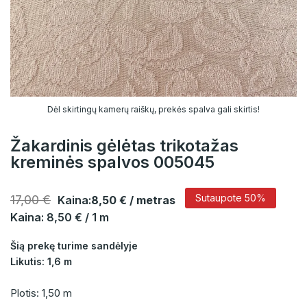
Dėl skirtingų kamerų raiškų, prekės spalva gali skirtis!
Žakardinis gėlėtas trikotažas
kreminės spalvos 005045
Sutaupote 50%
17,00 €
Kaina:
8,50 €
/ metras
Kaina: 8,50 € / 1 m
Šią prekę turime sandėlyje
Likutis: 1,6 m
Plotis: 1,50 m