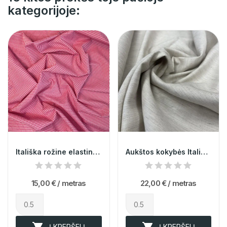
kategorijoje:
Itališka rožine elastinga languota medvilnė
Aukštos kokybės Itališkas linas su medvilnė 014224
15,00 €
/ metras
22,00 €
/ metras


Į KREPŠELĮ
Į KREPŠELĮ