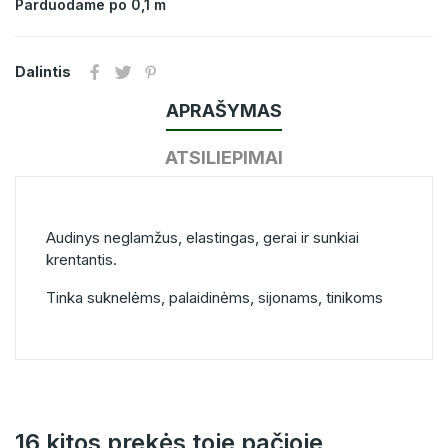
Parduodame po 0,1 m
Dalintis
APRAŠYMAS
ATSILIEPIMAI
Audinys neglamžus, elastingas, gerai ir sunkiai
krentantis.
Tinka suknelėms, palaidinėms, sijonams, tinikoms
16 kitos prekės toje pačioje