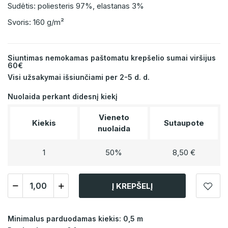
Sudėtis: poliesteris 97%, elastanas 3%
Svoris: 160 g/m²
Siuntimas nemokamas paštomatu krepšelio sumai viršijus
60€
Visi užsakymai išsiunčiami per 2-5 d. d.
Nuolaida perkant didesnį kiekį
Vieneto
Kiekis
Sutaupote
nuolaida
1
50%
8,50 €
Į KREPŠELĮ
Minimalus parduodamas kiekis: 0,5 m