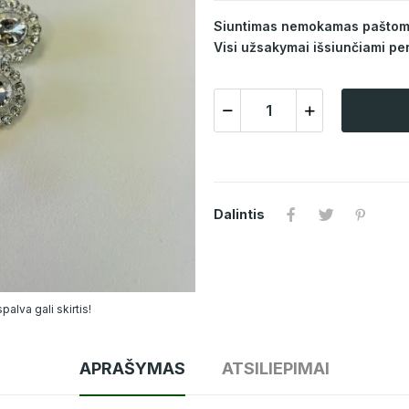
Siuntimas nemokamas paštomat
Visi užsakymai išsiunčiami per
Dalintis
alva gali skirtis!
APRAŠYMAS
ATSILIEPIMAI