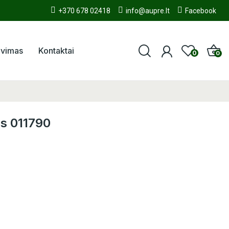
+370 678 02418
info@aupre.lt
Facebook
avimas
Kontaktai
0
0
 011790