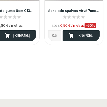
Metalizuota guma 6cm 013414
Šokolado spalvos virvė 7mm 000090
,80 €
/ metras
0,50 €
/ metras
−50%
1,00 €


Į KREPŠELĮ
Į KREPŠELĮ