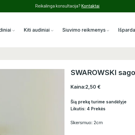
Reikalinga konsultacija?
Kontaktai
diniai
Kiti audiniai
Siuvimo reikmenys
Išpard
SWAROWSKI sagos
Kaina:
2,50 €
Šią prekę turime sandėlyje
Likutis: 4 Prekės
Skersmuo: 2cm