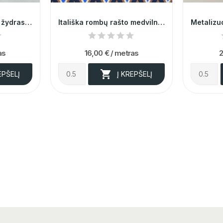
Itališkas, prabangus, žydras blizgus atlasas su...
Itališka rombų rašto medvilnė su viskoze
as
16,00 €
/ metras
2

EPŠELĮ
Į KREPŠELĮ