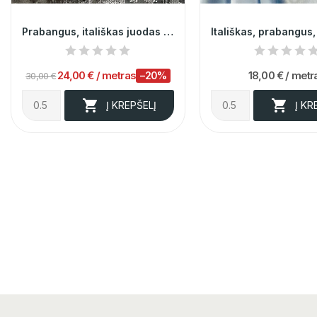
Prabangus, itališkas juodas aksomas su žvyneliais
24,00 €
/ metras
18,00 €
/ metr
−20%
30,00 €


Į KREPŠELĮ
Į KR