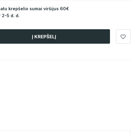
u krepšelio sumai viršijus 60€
 2-5 d. d.
Į KREPŠELĮ