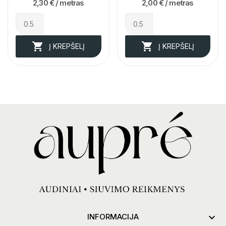
2,30 €
/ metras
2,00 €
/ metras


Į KREPŠELĮ
Į KREPŠELĮ

INFORMACIJA