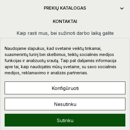

PREKIŲ KATALOGAS
KONTAKTAI
Kaip rasti mus, bei sužinoti darbo laiką galite
paspaudus
kontaktai.
Naudojame slapukus, kad svetainė veiktų tinkamai,
Taikos pr. 111-109, Klaipėda
suasmenintų turinį bei skelbimus, teiktų socialinės medijos
funkcijas ir analizuotų srautą. Taip pat dalijamės informacija
+370 678 02418
apie tai, kaip naudojatės mūsų svetaine, su savo socialinės
info@aupre.lt
medijos, reklamavimo ir analizės partneriais.
Facebook
Konfigūruoti
Nesutinku
AUPRE.LT © 2023 - 2026. VISOS TEISĖS SAUGOMOS.
Sveiki!
Sutinku
0
0