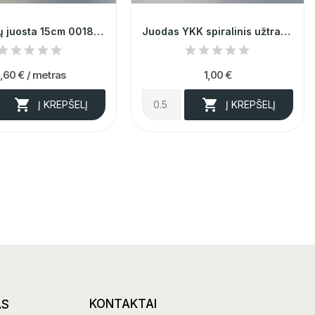
Žalia kutų juosta 15cm 001845
Juodas YKK spiralinis užtrauktukas nr. 3, 10cm,...
,60 €
/ metras
1,00 €


Į KREPŠELĮ
Į KREPŠELĮ
AS
KONTAKTAI