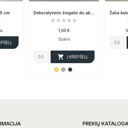
 5 cm
Dekoratyvinis žiogelis du akutė| 3 spalvos 004265
as
1,50 €
5
Spalva
EPŠELĮ

Į KREPŠELĮ
RMACIJA
PREKIŲ KATALOG