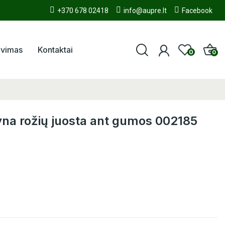
+370 678 02418
info@aupre.lt
Facebook
avimas
Kontaktai
0
0
na rožių juosta ant gumos 002185