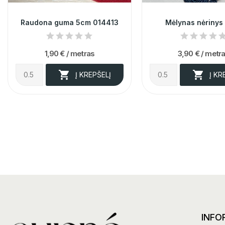
Raudona guma 5cm 014413
Mėlynas nėrinys
1,90 €
/ metras
3,90 €
/ metr


Į KREPŠELĮ
Į KR
INFO