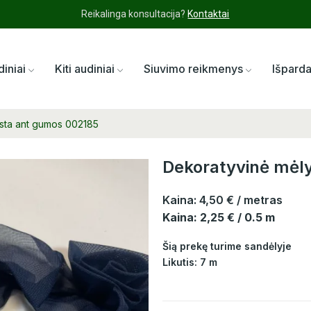
Reikalinga konsultacija?
Kontaktai
diniai
Kiti audiniai
Siuvimo reikmenys
Išpard
osta ant gumos 002185
Dekoratyvinė mėly
Kaina:
4,50 €
/ metras
Kaina: 2,25 € / 0.5 m
Šią prekę turime sandėlyje
Likutis: 7 m