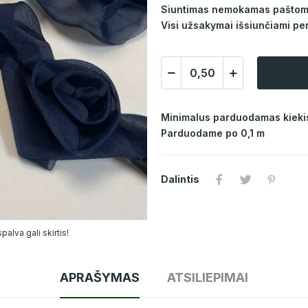
Siuntimas nemokamas paštomat
Visi užsakymai išsiunčiami per
Minimalus parduodamas kiekis
Parduodame po 0,1 m
Dalintis
alva gali skirtis!
APRAŠYMAS
ATSILIEPIMAI