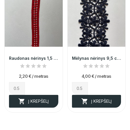
Raudonas nėrinys 1,5 cm
Mėlynas nėrinys 9,5 cm 008773
2,20 €
/ metras
4,00 €
/ metras


Į KREPŠELĮ
Į KREPŠELĮ